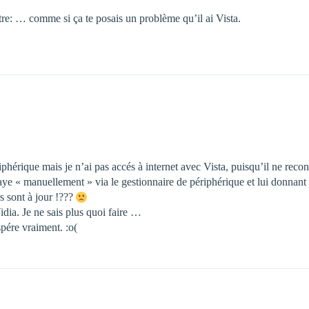
tre: … comme si ça te posais un problème qu’il ai Vista.
iphérique mais je n’ai pas accés à internet avec Vista, puisqu’il ne recon
ye « manuellement » via le gestionnaire de périphérique et lui donnant
rs sont à jour !???
dia. Je ne sais plus quoi faire …
spére vraiment. :o(