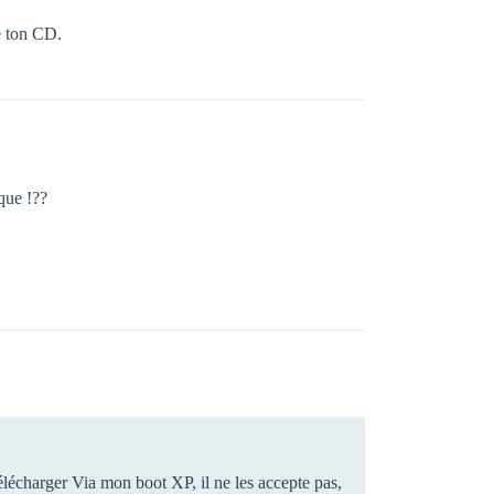
de ton CD.
ique !??
élécharger Via mon boot XP, il ne les accepte pas,