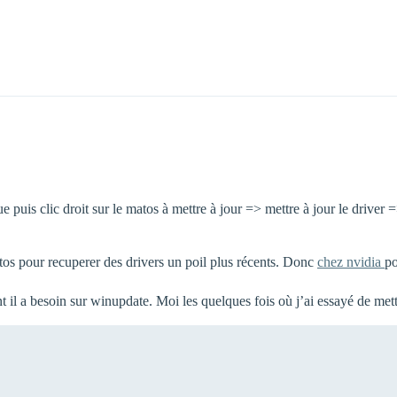
 puis clic droit sur le matos à mettre à jour => mettre à jour le driver =
atos pour recuperer des drivers un poil plus récents. Donc
chez nvidia
po
t il a besoin sur winupdate. Moi les quelques fois où j’ai essayé de mett