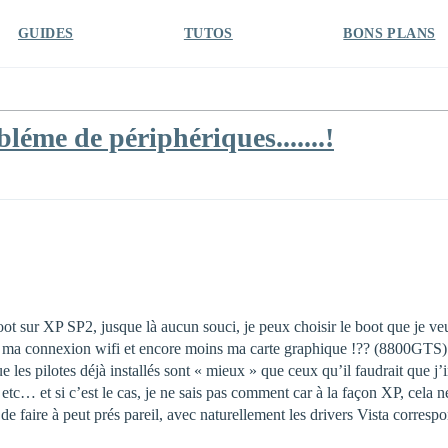
GUIDES
TUTOS
BONS PLANS
léme de périphériques.......!
boot sur XP SP2, jusque là aucun souci, je peux choisir le boot que je ve
as ma connexion wifi et encore moins ma carte graphique !?? (8800GTS)
e les pilotes déjà installés sont « mieux » que ceux qu’il faudrait que j’ins
t etc… et si c’est le cas, je ne sais pas comment car à la façon XP, cela 
e de faire à peut prés pareil, avec naturellement les drivers Vista correspo