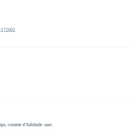
c=172602
temps, comme d’habitude :ane: