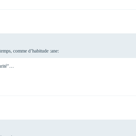
re temps, comme d’habitude :ane:
curité"…