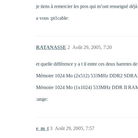
je tiens à remercier les pros qui m’ont renseigné déjà
a vous :pt1cable:
RATANASSE
2
Août 29, 2005, 7:20
et quelle différence y a t il entre ces deux barretes d
Mémoire 1024 Mo (2x512) 533MHz DDR2 SDR
Mémoire 1024 Mo (1x1024) 533MHz DDR II RA
:ange:
e_m_t
3
Août 29, 2005, 7:57