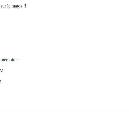
 sur le matos !!
e mémoire :
AM
M