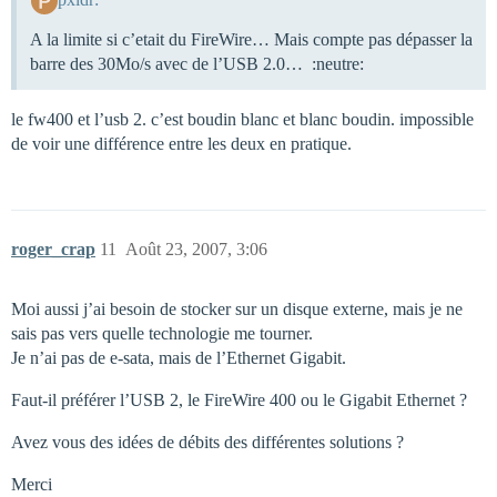
A la limite si c’etait du FireWire… Mais compte pas dépasser la
barre des 30Mo/s avec de l’USB 2.0… :neutre:
le fw400 et l’usb 2. c’est boudin blanc et blanc boudin. impossible
de voir une différence entre les deux en pratique.
roger_crap
11
Août 23, 2007, 3:06
Moi aussi j’ai besoin de stocker sur un disque externe, mais je ne
sais pas vers quelle technologie me tourner.
Je n’ai pas de e-sata, mais de l’Ethernet Gigabit.
Faut-il préférer l’USB 2, le FireWire 400 ou le Gigabit Ethernet ?
Avez vous des idées de débits des différentes solutions ?
Merci