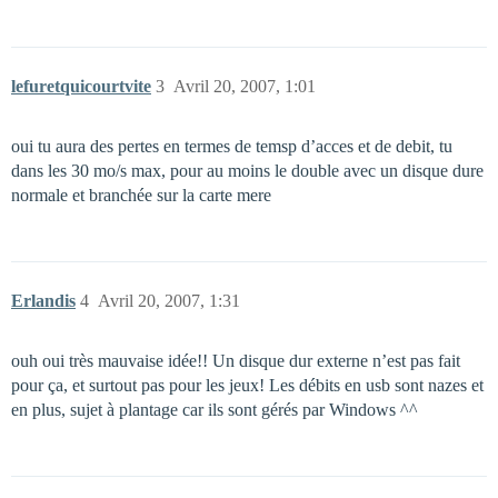
lefuretquicourtvite
3
Avril 20, 2007, 1:01
oui tu aura des pertes en termes de temsp d’acces et de debit, tu
dans les 30 mo/s max, pour au moins le double avec un disque dure
normale et branchée sur la carte mere
Erlandis
4
Avril 20, 2007, 1:31
ouh oui très mauvaise idée!! Un disque dur externe n’est pas fait
pour ça, et surtout pas pour les jeux! Les débits en usb sont nazes et
en plus, sujet à plantage car ils sont gérés par Windows ^^