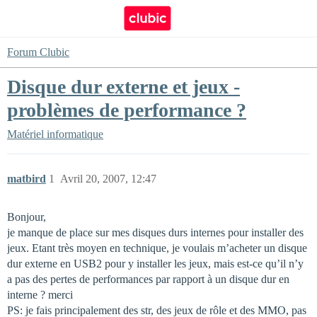
Forum Clubic
Disque dur externe et jeux -
problèmes de performance ?
Matériel informatique
matbird
1
Avril 20, 2007, 12:47
Bonjour,
je manque de place sur mes disques durs internes pour installer des
jeux. Etant très moyen en technique, je voulais m’acheter un disque
dur externe en USB2 pour y installer les jeux, mais est-ce qu’il n’y
a pas des pertes de performances par rapport à un disque dur en
interne ? merci
PS: je fais principalement des str, des jeux de rôle et des MMO, pas