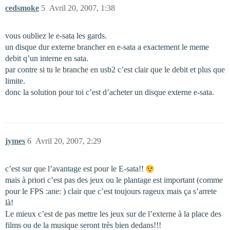
cedsmoke
5
Avril 20, 2007, 1:38
vous oubliez le e-sata les gards.
un disque dur externe brancher en e-sata a exactement le meme
debit q’un interne en sata.
par contre si tu le branche en usb2 c’est clair que le debit et plus que
limite.
donc la solution pour toi c’est d’acheter un disque externe e-sata.
jymes
6
Avril 20, 2007, 2:29
c’est sur que l’avantage est pour le E-sata!!
mais à priori c’est pas des jeux ou le plantage est important (comme
pour le FPS :ane: ) clair que c’est toujours rageux mais ça s’arrete
là!
Le mieux c’est de pas mettre les jeux sur de l’externe à la place des
films ou de la musique seront très bien dedans!!!