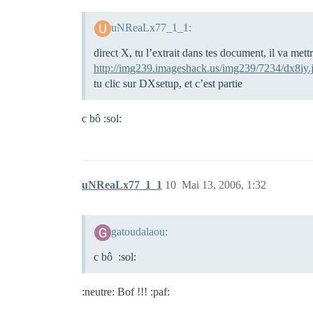
uNReaLx77_1_1:
direct X, tu l’extrait dans tes document, il va mett
http://img239.imageshack.us/img239/7234/dx8iy.
tu clic sur DXsetup, et c’est partie
c bô :sol:
uNReaLx77_1_1
10
Mai 13, 2006, 1:32
gatoudalaou:
c bô :sol:
:neutre: Bof !!! :paf: