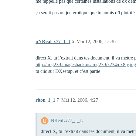
me rappelle pas que certaines installations de dx dem
ça serait pas un jeu érotique que tu aurais d/l plutôt 
uNReaLx77_1_1
6
Mai 12, 2006, 12:36
direct X, tu l’extrait dans tes document, il va mettre 
http://img239.imageshack.us/img239/7234/dx8iy.jpg
tu clic sur DXsetup, et c’est partie
riton_1_1
7
Mai 12, 2006, 4:27
uNReaLx77_1_1:
direct X, tu l’extrait dans tes document, il va mett