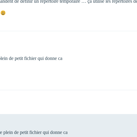
andent de définir un répertoire temporaire … ça utilise les répertoires 
?
plein de petit fichier qui donne ca
re plein de petit fichier qui donne ca