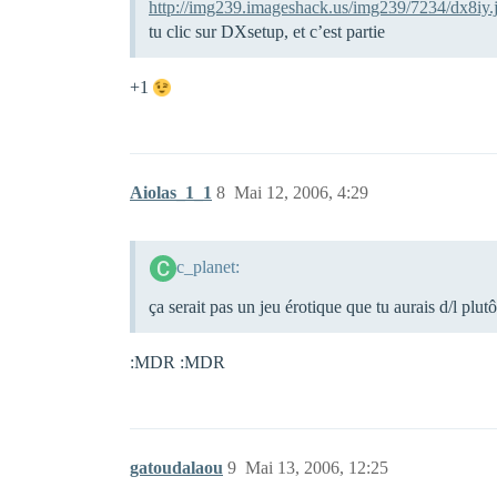
http://img239.imageshack.us/img239/7234/dx8iy.
tu clic sur DXsetup, et c’est partie
+1
Aiolas_1_1
8
Mai 12, 2006, 4:29
c_planet:
ça serait pas un jeu érotique que tu aurais d/l plut
:MDR :MDR
gatoudalaou
9
Mai 13, 2006, 12:25