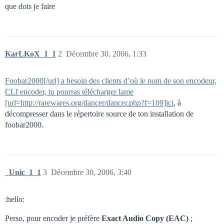
que dois je faire
KarLKoX_1_1
2
Décembre 30, 2006, 1:33
Foobar2000[/url] a besoin des clients d’où le nom de son encodeur,
CLI encoder, tu pourras télécharger lame
[url=http://rarewares.org/dancer/dancer.php?f=109]ici
, à
décompresser dans le répertoire source de ton installation de
foobar2000.
_Unic_1_1
3
Décembre 30, 2006, 3:40
:hello:
Perso, pour encoder je préfère
Exact Audio Copy (EAC)
;