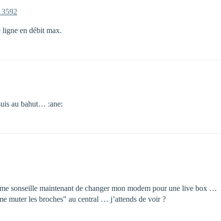
=13592
e ligne en débit max.
 suis au bahut… :ane:
 me sonseille maintenant de changer mon modem pour une live box …
"me muter les broches" au central … j’attends de voir ?