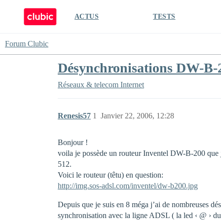
ACTUS
TESTS
Forum Clubic
Désynchronisations DW-B-2
Réseaux & telecom
Internet
Renesis57
1
Janvier 22, 2006, 12:28
Bonjour !
voila je possède un routeur Inventel DW-B-200 que 
512.
Voici le routeur (têtu) en question:
http://img.sos-adsl.com/inventel/dw-b200.jpg
Depuis que je suis en 8 méga j’ai de nombreuses désy
synchronisation avec la ligne ADSL ( la led ‹ @ › du r