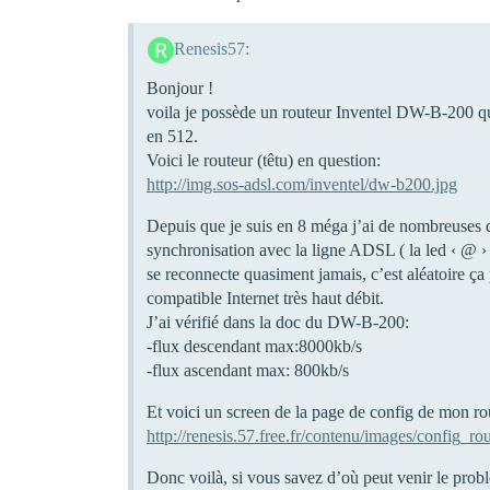
Renesis57:
Bonjour !
voila je possède un routeur Inventel DW-B-200 qu
en 512.
Voici le routeur (têtu) en question:
http://img.sos-adsl.com/inventel/dw-b200.jpg
Depuis que je suis en 8 méga j’ai de nombreuses d
synchronisation avec la ligne ADSL ( la led ‹ @ › d
se reconnecte quasiment jamais, c’est aléatoire ça
compatible Internet très haut débit.
J’ai vérifié dans la doc du DW-B-200:
-flux descendant max:8000kb/s
-flux ascendant max: 800kb/s
Et voici un screen de la page de config de mon rou
http://renesis.57.free.fr/contenu/images/config_rou
Donc voilà, si vous savez d’où peut venir le pr