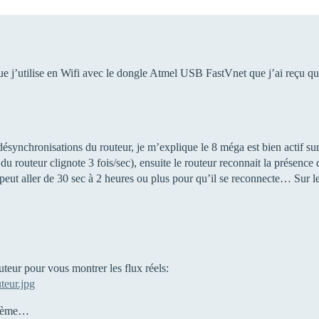
e j’utilise en Wifi avec le dongle Atmel USB FastVnet que j’ai reçu 
ésynchronisations du routeur, je m’explique le 8 méga est bien actif su
u routeur clignote 3 fois/sec), ensuite le routeur reconnait la présence de
 peut aller de 30 sec à 2 heures ou plus pour qu’il se reconnecte… Sur le
teur pour vous montrer les flux réels:
teur.jpg
oblème…