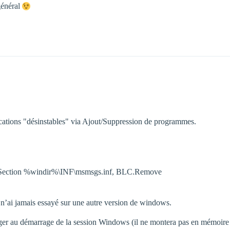
/général
cations "désinstables" via Ajout/Suppression de programmes.
NFSection %windir%\INF\msmsgs.inf, BLC.Remove
’ai jamais essayé sur une autre version de windows.
er au démarrage de la session Windows (il ne montera pas en mémoire m