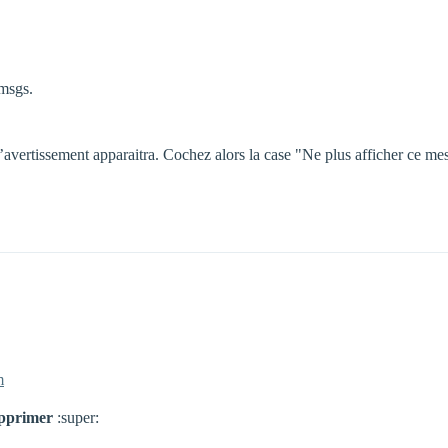
msgs.
’avertissement apparaitra. Cochez alors la case "Ne plus afficher ce me
m
pprimer
:super: