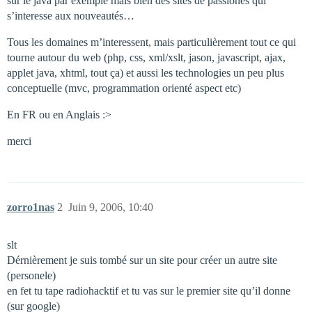
sur le java par exemple mais bien des sites de passionés qui
s’interesse aux nouveautés…
Tous les domaines m’interessent, mais particulièrement tout ce qui
tourne autour du web (php, css, xml/xslt, jason, javascript, ajax,
applet java, xhtml, tout ça) et aussi les technologies un peu plus
conceptuelle (mvc, programmation orienté aspect etc)
En FR ou en Anglais :>
merci
zorro1nas
2
Juin 9, 2006, 10:40
slt
Dérnièrement je suis tombé sur un site pour créer un autre site
(personele)
en fet tu tape radiohacktif et tu vas sur le premier site qu’il donne
(sur google)