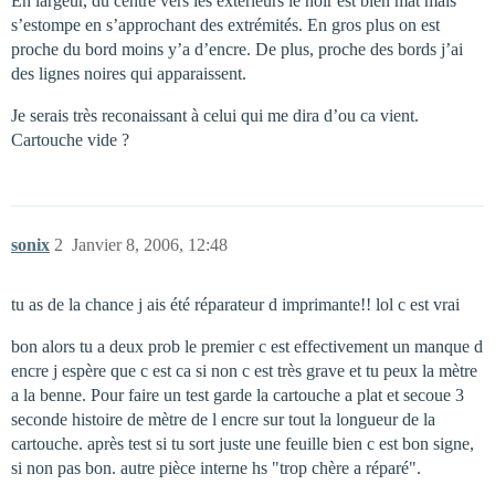
En largeur, du centre vers les extérieurs le noir est bien mat mais
s’estompe en s’approchant des extrémités. En gros plus on est
proche du bord moins y’a d’encre. De plus, proche des bords j’ai
des lignes noires qui apparaissent.
Je serais très reconaissant à celui qui me dira d’ou ca vient.
Cartouche vide ?
sonix
2
Janvier 8, 2006, 12:48
tu as de la chance j ais été réparateur d imprimante!! lol c est vrai
bon alors tu a deux prob le premier c est effectivement un manque d
encre j espère que c est ca si non c est très grave et tu peux la mètre
a la benne. Pour faire un test garde la cartouche a plat et secoue 3
seconde histoire de mètre de l encre sur tout la longueur de la
cartouche. après test si tu sort juste une feuille bien c est bon signe,
si non pas bon. autre pièce interne hs "trop chère a réparé".