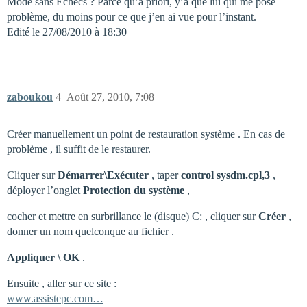
Mode sans Echecs ? Parce qu’à priori, y’a que lui qui me pose
problème, du moins pour ce que j’en ai vue pour l’instant.
Edité le 27/08/2010 à 18:30
zaboukou
4
Août 27, 2010, 7:08
Créer manuellement un point de restauration système . En cas de
problème , il suffit de le restaurer.
Cliquer sur
Démarrer\Exécuter
, taper
control sysdm.cpl,3
,
déployer l’onglet
Protection du système
,
cocher et mettre en surbrillance le (disque) C: , cliquer sur
Créer
,
donner un nom quelconque au fichier .
Appliquer \ OK
.
Ensuite , aller sur ce site :
www.assistepc.com…