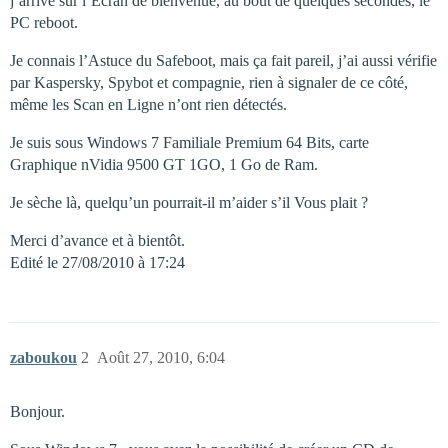
j’arrive sur l’Ecran de bienvenue, au bout de quelques secondes, le
PC reboot.
Je connais l’Astuce du Safeboot, mais ça fait pareil, j’ai aussi vérifie
par Kaspersky, Spybot et compagnie, rien à signaler de ce côté,
même les Scan en Ligne n’ont rien détectés.
Je suis sous Windows 7 Familiale Premium 64 Bits, carte
Graphique nVidia 9500 GT 1GO, 1 Go de Ram.
Je sèche là, quelqu’un pourrait-il m’aider s’il Vous plait ?
Merci d’avance et à bientôt.
Edité le 27/08/2010 à 17:24
zaboukou
2
Août 27, 2010, 6:04
Bonjour.