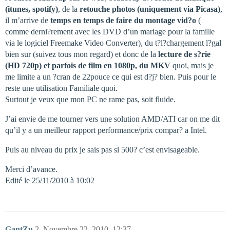
(itunes, spotify)
, de la
retouche photos (uniquement via Picasa)
,
il m’arrive de
temps en temps de faire du montage vid?o
(
comme derni?rement avec les DVD d’un mariage pour la famille
via le logiciel Freemake Video Converter), du t?l?chargement l?gal
bien sur (suivez tous mon regard) et donc de la
lecture de s?rie
(HD 720p) et parfois de film en 1080p, du MKV
quoi, mais je
me limite a un ?cran de 22pouce ce qui est d?j? bien. Puis pour le
reste une utilisation Familiale quoi.
Surtout je veux que mon PC ne rame pas, soit fluide.
J’ai envie de me tourner vers une solution AMD/ATI car on me dit
qu’il y a un meilleur rapport performance/prix compar? a Intel.
Puis au niveau du prix je sais pas si 500? c’est envisageable.
Merci d’avance.
Edité le 25/11/2010 à 10:02
GantZu
2
Novembre 22, 2010, 12:37