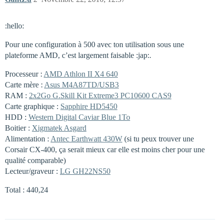
:hello:
Pour une configuration à 500 avec ton utilisation sous une
plateforme AMD, c’est largement faisable :jap:.
Processeur :
AMD Athlon II X4 640
Carte mère :
Asus M4A87TD/USB3
RAM :
2x2Go G.Skill Kit Extreme3 PC10600 CAS9
Carte graphique :
Sapphire HD5450
HDD :
Western Digital Caviar Blue 1To
Boitier :
Xigmatek Asgard
Alimentation :
Antec Earthwatt 430W
(si tu peux trouver une
Corsair CX-400, ça serait mieux car elle est moins cher pour une
qualité comparable)
Lecteur/graveur :
LG GH22NS50
Total : 440,24