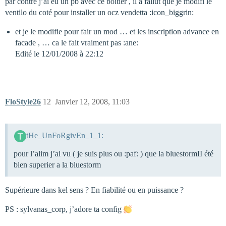
par contre j’ai eu un pb avec ce boitier , il a fallut que je modifi le
ventilo du coté pour installer un ocz vendetta :icon_biggrin:
et je le modifie pour fair un mod … et les inscription advance en
facade , … ca le fait vraiment pas :ane:
Edité le 12/01/2008 à 22:12
FloStyle26
12
Janvier 12, 2008, 11:03
tHe_UnFoRgivEn_1_1:
pour l’alim j’ai vu ( je suis plus ou :paf: ) que la bluestormII été
bien superier a la bluestorm
Supérieure dans kel sens ? En fiabilité ou en puissance ?
PS : sylvanas_corp, j’adore ta config