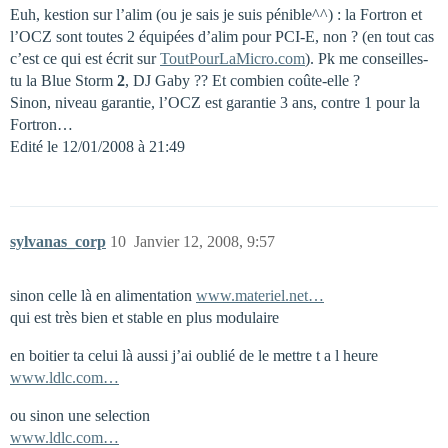
Euh, kestion sur l’alim (ou je sais je suis pénible^^) : la Fortron et
l’OCZ sont toutes 2 équipées d’alim pour PCI-E, non ? (en tout cas
c’est ce qui est écrit sur
ToutPourLaMicro.com
). Pk me conseilles-
tu la Blue Storm
2
, DJ Gaby ?? Et combien coûte-elle ?
Sinon, niveau garantie, l’OCZ est garantie 3 ans, contre 1 pour la
Fortron…
Edité le 12/01/2008 à 21:49
sylvanas_corp
10
Janvier 12, 2008, 9:57
sinon celle là en alimentation
www.materiel.net…
qui est très bien et stable en plus modulaire
en boitier ta celui là aussi j’ai oublié de le mettre t a l heure
www.ldlc.com…
ou sinon une selection
www.ldlc.com…