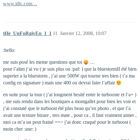
www.ldlc.com…
tHe_UnFoRgivEn_1_1
11
Janvier 12, 2008, 10:07
:hello:
me suis posé les meme questions que toi
…
pour l’alim j’ai vu ( je suis plus ou :paf: ) que la bluestormII été bien
superier a la bluestorm , j’ai une 500W qui tourne tres bien ( t’a ma
config en signature ) mais une 400 ou devrai faire l’affair
en suite pour la tour ( j’ai longment hesité entre le turbooste et l’a+ )
, me suis rendu dans les boutiques a montgallet pour bien les voir et
j’ai constaté que le turboost été plus beau qu’en photo , et que l’a
avait une texture bizare , tres mate , pour ca , il faut vraiment aimer ,
moi ca m’a un peut frainé ==> j’ai donc craqué pour le turboost (
moin cher :ane: )