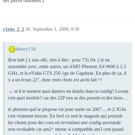
des pieces obsoletes.)
v1rus_2_2
20
Septembre 1, 2009, 9:39
thierry150:
Bon bah j’y suis allé, rien à dire : pour 731,94, j’ai un
assembler avec, entre autres, un AMD Phenom X4 9600 à 2.3
GHz, et la nVidia GTS 250 1go de Gigabyte. En plus de ça, il
y a un écran 22", donc mon choix est archi fait ^^
→ et il te mettent quoi dautres en details dans ta config? Lecran
cest quel modele? car des 22P yen as des pourrie et des bons…
le phenom quil te propose est juste sortie en 2007… et 2.3Ghz
cest vraiment moyen. En bref ca sent le magasin qui preznds
les clients pour des cons en revendant une config ancestrale
non evoluable car am2+ meme si compatible am3 cest quand