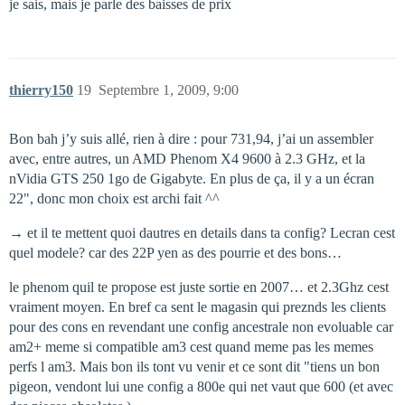
je sais, mais je parle des baisses de prix
thierry150
19
Septembre 1, 2009, 9:00
Bon bah j’y suis allé, rien à dire : pour 731,94, j’ai un assembler
avec, entre autres, un AMD Phenom X4 9600 à 2.3 GHz, et la
nVidia GTS 250 1go de Gigabyte. En plus de ça, il y a un écran
22", donc mon choix est archi fait ^^
→ et il te mettent quoi dautres en details dans ta config? Lecran cest
quel modele? car des 22P yen as des pourrie et des bons…
le phenom quil te propose est juste sortie en 2007… et 2.3Ghz cest
vraiment moyen. En bref ca sent le magasin qui preznds les clients
pour des cons en revendant une config ancestrale non evoluable car
am2+ meme si compatible am3 cest quand meme pas les memes
perfs l am3. Mais bon ils tont vu venir et ce sont dit "tiens un bon
pigeon, vendont lui une config a 800e qui net vaut que 600 (et avec