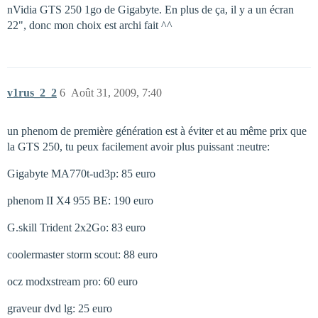
nVidia GTS 250 1go de Gigabyte. En plus de ça, il y a un écran
22", donc mon choix est archi fait ^^
v1rus_2_2
6
Août 31, 2009, 7:40
un phenom de première génération est à éviter et au même prix que
la GTS 250, tu peux facilement avoir plus puissant :neutre:
Gigabyte MA770t-ud3p: 85 euro
phenom II X4 955 BE: 190 euro
G.skill Trident 2x2Go: 83 euro
coolermaster storm scout: 88 euro
ocz modxstream pro: 60 euro
graveur dvd lg: 25 euro