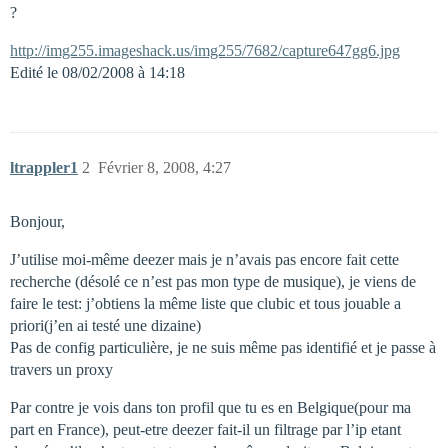
?
http://img255.imageshack.us/img255/7682/capture647gg6.jpg
Edité le 08/02/2008 à 14:18
ltrappler1
2
Février 8, 2008, 4:27
Bonjour,
J’utilise moi-même deezer mais je n’avais pas encore fait cette
recherche (désolé ce n’est pas mon type de musique), je viens de
faire le test: j’obtiens la même liste que clubic et tous jouable a
priori(j’en ai testé une dizaine)
Pas de config particulière, je ne suis même pas identifié et je passe à
travers un proxy
Par contre je vois dans ton profil que tu es en Belgique(pour ma
part en France), peut-etre deezer fait-il un filtrage par l’ip etant