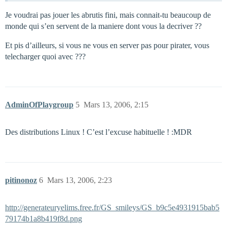
Je voudrai pas jouer les abrutis fini, mais connait-tu beaucoup de
monde qui s’en servent de la maniere dont vous la decriver ??
Et pis d’ailleurs, si vous ne vous en server pas pour pirater, vous
telecharger quoi avec ???
AdminOfPlaygroup
5
Mars 13, 2006, 2:15
Des distributions Linux ! C’est l’excuse habituelle ! :MDR
pitinonoz
6
Mars 13, 2006, 2:23
http://generateuryelims.free.fr/GS_smileys/GS_b9c5e4931915bab5
79174b1a8b419f8d.png