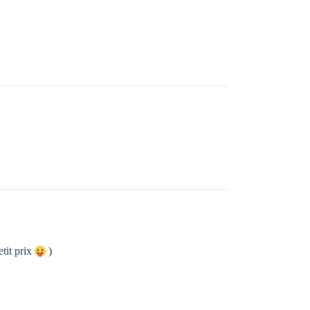
etit prix
)