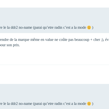
re le la ddr2 no-name (parai qu’etre radin c’est a la mode
)
prendre de la marque même en value ne coûte pas beaucoup + cher ;), év
pour son prix.
re le la ddr2 no-name (parai qu’etre radin c’est a la mode
)