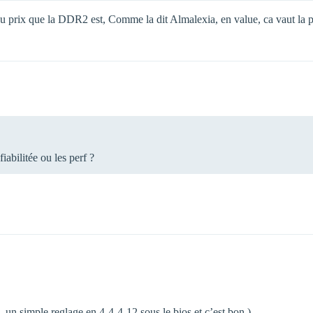
au prix que la DDR2 est, Comme la dit Almalexia, en value, ca vaut la pei
abilitée ou les perf ?
, un simple reglage en 4-4-4-12 sous le bios et c’est bon )