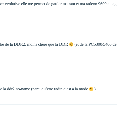
er evolutive elle me permet de garder ma ram et ma radeon 9600 en agp t
rendre de la DDR2, moins chère que la DDR
(et de la PC5300/5400 devr
le la ddr2 no-name (parai qu’etre radin c’est a la mode
)