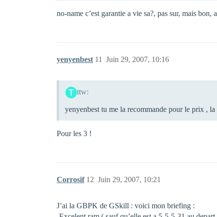
no-name c’est garantie a vie sa?, pas sur, mais bon, 
yenyenbest
11
Juin 29, 2007, 10:16
ttw:
yenyenbest tu me la recommande pour le prix , la fi
Pour les 3 !
Corrosif
12
Juin 29, 2007, 10:21
J’ai la GBPK de GSkill : voici mon briefing :
-Excelent ram ( sauf qu’elle est a 5-5-5-31 au depart 