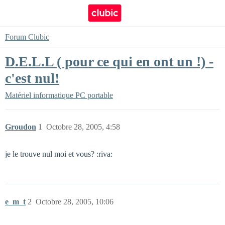
Forum Clubic
D.E.L.L ( pour ce qui en ont un !) -
c'est nul!
Matériel informatique
PC portable
Groudon
1
Octobre 28, 2005, 4:58
je le trouve nul moi et vous? :riva:
e_m_t
2
Octobre 28, 2005, 10:06