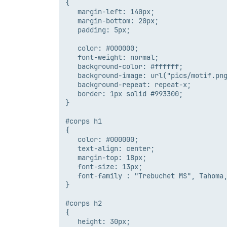
{

   margin-left: 140px;

   margin-bottom: 20px;

   padding: 5px;

   color: #000000;

   font-weight: normal;

   background-color: #ffffff;

   background-image: url("pics/motif.png
   background-repeat: repeat-x;

   border: 1px solid #993300;

}

#corps h1

{

   color: #000000;

   text-align: center;

   margin-top: 18px;

   font-size: 13px;

   font-family : "Trebuchet MS", Tahoma,
}

#corps h2

{

   height: 30px;
