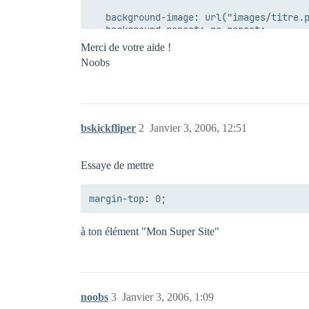
   background-image: url("images/titre.p
   background-repeat: no-repeat;

Merci de votre aide !
   padding-left: 30px;

Noobs
   color: #000000;;

   text-align: left;

}

bskickfliper
2
Janvier 3, 2006, 12:51
Essaye de mettre
à ton élément "Mon Super Site"
noobs
3
Janvier 3, 2006, 1:09