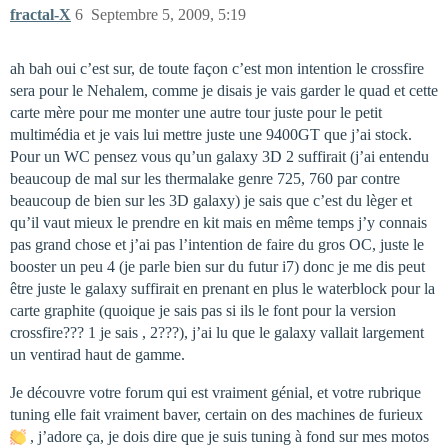
fractal-X
6
Septembre 5, 2009, 5:19
ah bah oui c’est sur, de toute façon c’est mon intention le crossfire
sera pour le Nehalem, comme je disais je vais garder le quad et cette
carte mère pour me monter une autre tour juste pour le petit
multimédia et je vais lui mettre juste une 9400GT que j’ai stock.
Pour un WC pensez vous qu’un galaxy 3D 2 suffirait (j’ai entendu
beaucoup de mal sur les thermalake genre 725, 760 par contre
beaucoup de bien sur les 3D galaxy) je sais que c’est du lèger et
qu’il vaut mieux le prendre en kit mais en même temps j’y connais
pas grand chose et j’ai pas l’intention de faire du gros OC, juste le
booster un peu 4 (je parle bien sur du futur i7) donc je me dis peut
être juste le galaxy suffirait en prenant en plus le waterblock pour la
carte graphite (quoique je sais pas si ils le font pour la version
crossfire??? 1 je sais , 2???), j’ai lu que le galaxy vallait largement
un ventirad haut de gamme.
Je découvre votre forum qui est vraiment génial, et votre rubrique
tuning elle fait vraiment baver, certain on des machines de furieux
, j’adore ça, je dois dire que je suis tuning à fond sur mes motos