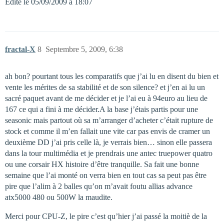
Edité le 05/09/2009 à 18:07
fractal-X
8
Septembre 5, 2009, 6:38
ah bon? pourtant tous les comparatifs que j’ai lu en disent du bien et
vente les mérites de sa stabilité et de son silence? et j’en ai lu un
sacré paquet avant de me décider et je l’ai eu à 94euro au lieu de
167 ce qui a fini à me décider.A la base j’étais partis pour une
seasonic mais partout où sa m’arranger d’acheter c’était rupture de
stock et comme il m’en fallait une vite car pas envis de cramer un
deuxième DD j’ai pris celle là, je verrais bien… sinon elle passera
dans la tour multimédia et je prendrais une antec truepower quatro
ou une corsair HX histoire d’être tranquille. Sa fait une bonne
semaine que l’ai monté on verra bien en tout cas sa peut pas être
pire que l’alim à 2 balles qu’on m’avait foutu allias advance
atx5000 480 ou 500W la maudite.
Merci pour CPU-Z, le pire c’est qu’hier j’ai passé la moitiè de la