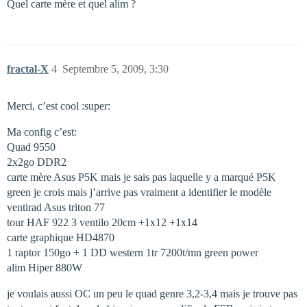
Quel carte mère et quel alim ?
fractal-X
4
Septembre 5, 2009, 3:30
Merci, c’est cool :super:
Ma config c’est:
Quad 9550
2x2go DDR2
carte mère Asus P5K mais je sais pas laquelle y a marqué P5K
green je crois mais j’arrive pas vraiment a identifier le modèle
ventirad Asus triton 77
tour HAF 922 3 ventilo 20cm +1x12 +1x14
carte graphique HD4870
1 raptor 150go + 1 DD western 1tr 7200t/mn green power
alim Hiper 880W
je voulais aussi OC un peu le quad genre 3,2-3,4 mais je trouve pas