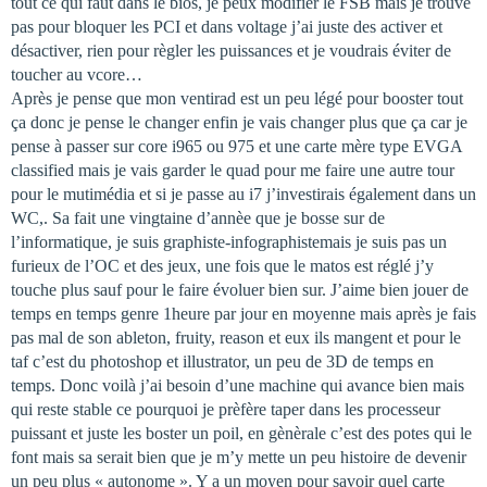
tout ce qui faut dans le bios, je peux modifier le FSB mais je trouve
pas pour bloquer les PCI et dans voltage j’ai juste des activer et
désactiver, rien pour règler les puissances et je voudrais éviter de
toucher au vcore…
Après je pense que mon ventirad est un peu légé pour booster tout
ça donc je pense le changer enfin je vais changer plus que ça car je
pense à passer sur core i965 ou 975 et une carte mère type EVGA
classified mais je vais garder le quad pour me faire une autre tour
pour le mutimédia et si je passe au i7 j’investirais également dans un
WC,. Sa fait une vingtaine d’annèe que je bosse sur de
l’informatique, je suis graphiste-infographistemais je suis pas un
furieux de l’OC et des jeux, une fois que le matos est réglé j’y
touche plus sauf pour le faire évoluer bien sur. J’aime bien jouer de
temps en temps genre 1heure par jour en moyenne mais après je fais
pas mal de son ableton, fruity, reason et eux ils mangent et pour le
taf c’est du photoshop et illustrator, un peu de 3D de temps en
temps. Donc voilà j’ai besoin d’une machine qui avance bien mais
qui reste stable ce pourquoi je prèfère taper dans les processeur
puissant et juste les boster un poil, en gènèrale c’est des potes qui le
font mais sa serait bien que je m’y mette un peu histoire de devenir
un peu plus « autonome ». Y a un moyen pour savoir quel carte