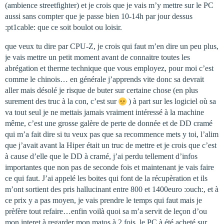
(ambience streetfighter) et je crois que je vais m’y mettre sur le PC
aussi sans compter que je passe bien 10-14h par jour dessus
:pt1cable: que ce soit boulot ou loisir.
que veux tu dire par CPU-Z, je crois qui faut m’en dire un peu plus,
je vais mettre un petit moment avant de connaitre toutes les
abrégation et therme technique que vous employez, pour moi c’est
comme le chinois… en générale j’apprends vite donc sa devrait
aller mais désolé je risque de buter sur certaine chose (en plus
surement des truc à la con, c’est sur
) à part sur les logiciel où sa
va tout seul je ne mettais jamais vraiment intéressé à la machine
même, c’est une grosse galère de perte de donnée et de DD cramé
qui m’a fait dire si tu veux pas que sa recommence mets y toi, l’alim
que j’avait avant la Hiper était un truc de mettre et je crois que c’est
à cause d’elle que le DD à cramé, j’ai perdu tellement d’infos
importantes que non pas de seconde fois et maintenant je vais faire
ce qui faut. J’ai appelé les boites qui font de la récupèration et ils
m’ont sortient des pris hallucinant entre 800 et 1400euro :ouch:, et à
ce prix y a pas moyen, je vais prendre le temps qui faut mais je
prèfère tout refaire…enfin voilà quoi sa m’a servit de leçon d’ou
mon interet à regarder mon matos à 2 fois, le PC à été acheté sur