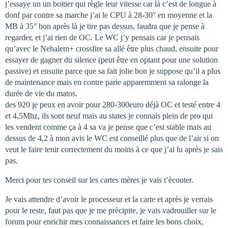
j’essaye un un boitier qui règle leur vitesse car là c’est de longue à
donf par contre sa marche j’ai le CPU à 28-30° en moyenne et la
MB à 35° bon après là je tire pas dessus, faudra que je pense à
regarder, et j’ai rien de OC. Le WC j’y pensais car je pensais
qu’avec le Nehalem+ crossfire sa allé être plus chaud, ensuite pour
essayer de gagner du silence (peut être en optant pour une solution
passive) et ensuite parce que sa fait jolie bon je suppose qu’il a plus
de maintenance mais en contre parie apparemment sa ralonge la
durée de vie du matos.
des 920 je peux en avoir pour 280-300euro déjà OC et testé entre 4
et 4,5Mhz, ils sont neuf mais au states je connais plein de pro qui
les vendent comme ça à 4 sa va je pense que c’est stable mais au
dessus de 4,2 à mon avis le WC est conseillé plus que de l’air si on
veut le faire tenir correctement du moins à ce que j’ai lu après je sais
pas.
Merci pour tes conseil sur les cartes mères je vais t’ècouter.
Je vais attendre d’avoir le processeur et la carte et après je verrais
pour le reste, faut pas que je me prècipite, je vais vadrouiller sur le
forum pour enrichir mes connaissances et faire les bons choix,