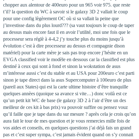
chopper aux alentour de 400euro pour un 965 voir 975. que reste
t’il? la question du WC à savoir si le galaxy 3D 2 vallait le coup
pour une config lègèrement OC où si sa vallait la peine que
j’investisse dans du plus lourd??? (sa vaut toujours le coup de taper
au dessus mais encore faut il en avoir l’utilité, moi une fois que le
processeur sera réglè à 4-4,2 j’y touche plus du moins jusqu’à
évolution c’est à dire processeur au dessus et compagnie dison
matériel) pour la carte mère je sais pas trop encore j’hésite en un
EVGA classified voir le modèle en dessous car la classified est plus
destiné à ceux qui sont à fond et sinon la wokstation de asus
m’intéresse aussi c’est du stable et au USA pour 200euro c’est parti
sinon je tape direct dans la asus Supercomputer à 100euro de plus
(pareil aux States) qui est la carte ultime histoire d’être tranquille
quelques annèes (quoique sa avance si vite…) donc voilà est ce
qu’un petit kit WC de base (le galaxy 3D 2 à l’air d’être un des
meilleur de ces kit à bas prix) va pouvoir suffire ou pensez vouz
qu’il faille que je tape dans du sur mesure ? après cela je crois qu’on
aura fait le tour de mes question et je vous remercies mille fois de
vos aides et conseils, en quelques questions j’ai déjà fais un grand
pas et c’est super sympa, c’est jamais évident quand on s’y connait