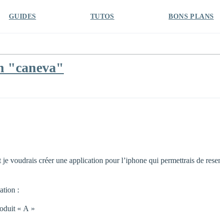
GUIDES
TUTOS
BONS PLANS
un "caneva"
t je voudrais créer une application pour l’iphone qui permettrais de resen
ation :
oduit « A »