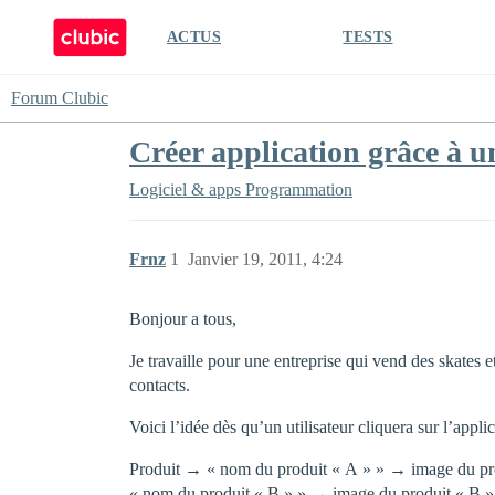
ACTUS
TESTS
Forum Clubic
Créer application grâce à 
Logiciel & apps
Programmation
Frnz
1
Janvier 19, 2011, 4:24
Bonjour a tous,
Je travaille pour une entreprise qui vend des skates e
contacts.
Voici l’idée dès qu’un utilisateur cliquera sur l’applic
Produit → « nom du produit « A » » → image du pr
« nom du produit « B » » → image du produit « B »