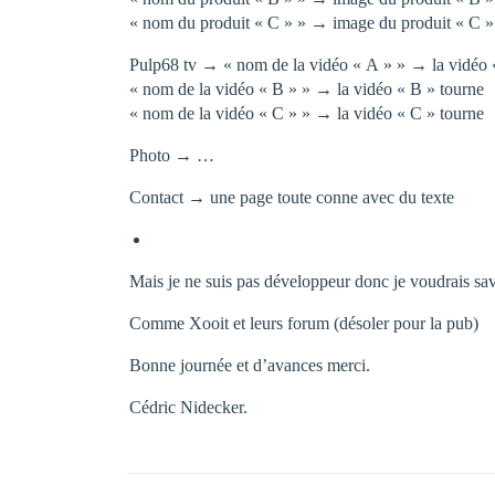
« nom du produit « C » » → image du produit « C »
Pulp68 tv → « nom de la vidéo « A » » → la vidéo 
« nom de la vidéo « B » » → la vidéo « B » tourne
« nom de la vidéo « C » » → la vidéo « C » tourne
Photo → …
Contact → une page toute conne avec du texte
Mais je ne suis pas développeur donc je voudrais savo
Comme Xooit et leurs forum (désoler pour la pub)
Bonne journée et d’avances merci.
Cédric Nidecker.