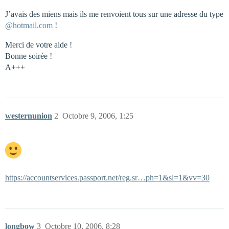
J’avais des miens mais ils me renvoient tous sur une adresse du type
@hotmail.com
!
Merci de votre aide !
Bonne soirée !
A+++
westernunion
2
Octobre 9, 2006, 1:25
https://accountservices.passport.net/reg.sr…ph=1&sl=1&vv=30
longbow
3
Octobre 10, 2006, 8:28