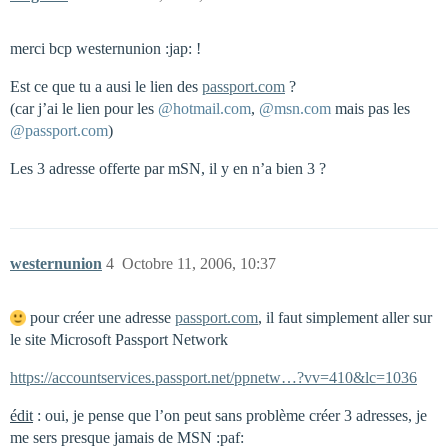
merci bcp westernunion :jap: !
Est ce que tu a ausi le lien des
passport.com
?
(car j’ai le lien pour les
@hotmail.com
,
@msn.com
mais pas les
@passport.com
)
Les 3 adresse offerte par mSN, il y en n’a bien 3 ?
westernunion
4
Octobre 11, 2006, 10:37
pour créer une adresse
passport.com
, il faut simplement aller sur
le site Microsoft Passport Network
https://accountservices.passport.net/ppnetw…?vv=410&lc=1036
édit
: oui, je pense que l’on peut sans problème créer 3 adresses, je
me sers presque jamais de MSN :paf: