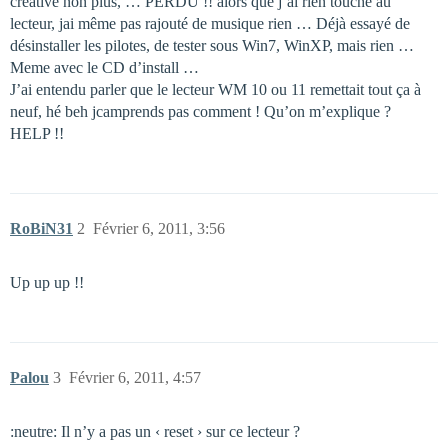
creative non plus, … PERDU !! alors que j’ai rien touché au
lecteur, jai même pas rajouté de musique rien … Déjà essayé de
désinstaller les pilotes, de tester sous Win7, WinXP, mais rien …
Meme avec le CD d’install …
J’ai entendu parler que le lecteur WM 10 ou 11 remettait tout ça à
neuf, hé beh jcamprends pas comment ! Qu’on m’explique ?
HELP !!
RoBiN31
2
Février 6, 2011, 3:56
Up up up !!
Palou
3
Février 6, 2011, 4:57
:neutre: Il n’y a pas un ‹ reset › sur ce lecteur ?