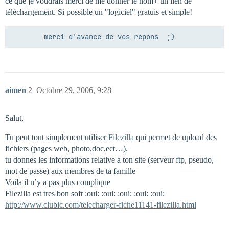
ce que je voudrais merci de me donner le nom+ un lien de
téléchargement. Si possible un "logiciel" gratuis et simple!
aimen
2
Octobre 29, 2006, 9:28
Salut,
Tu peut tout simplement utiliser
Filezilla
qui permet de upload des
fichiers (pages web, photo,doc,ect…).
tu donnes les informations relative a ton site (serveur ftp, pseudo,
mot de passe) aux membres de ta famille
Voila il n’y a pas plus complique
Filezilla est tres bon soft :oui: :oui: :oui: :oui: :oui:
http://www.clubic.com/telecharger-fiche11141-filezilla.html