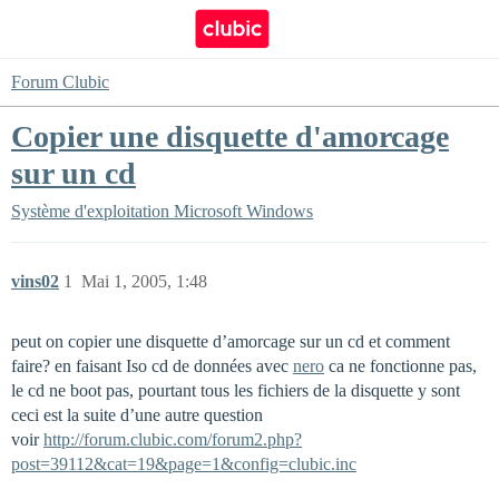
Forum Clubic
Copier une disquette d'amorcage
sur un cd
Système d'exploitation
Microsoft Windows
vins02
1
Mai 1, 2005, 1:48
peut on copier une disquette d’amorcage sur un cd et comment
faire? en faisant Iso cd de données avec
nero
ca ne fonctionne pas,
le cd ne boot pas, pourtant tous les fichiers de la disquette y sont
ceci est la suite d’une autre question
voir
http://forum.clubic.com/forum2.php?
post=39112&cat=19&page=1&config=clubic.inc