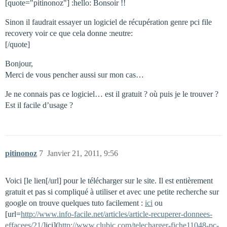
[quote="pitinonoz"] :hello: Bonsoir !!
Sinon il faudrait essayer un logiciel de récupération genre pci file
recovery voir ce que cela donne :neutre:
[/quote]
Bonjour,
Merci de vous pencher aussi sur mon cas…
Je ne connais pas ce logiciel… est il gratuit ? où puis je le trouver ?
Est il facile d’usage ?
pitinonoz
7
Janvier 21, 2011, 9:56
Voici [le lien[/url] pour le télécharger sur le site. Il est entièrement
gratuit et pas si compliqué à utiliser et avec une petite recherche sur
google on trouve quelques tuto facilement :
ici
ou
[url=
http://www.info-facile.net/articles/article-recuperer-donnees-
effacees/21/
]ici](
http://www.clubic.com/telecharger-fiche11048-pc-