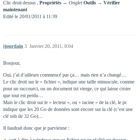
Clic droit dessus ,
Propriétés
→
Onglet
Outils
→
Vérifier
maintenant
Edité le 20/01/2011 à 11:39
tjourdain
3
Janvier 20, 2011, 8:04
Bonjour,
Oui, j’ai d’ailleurs commencé par ça… mais rien n’a changé…
Le clic droit sur le « fichier », indique une taille minuscule, comme
pour un raccourci, ou un document txt vierge, ce qui laisse croire
que tout est perdu…
Mais le clic droit sur le « lecteur », ou « racine » de la clé, le pc
indique que les 20 Go de données sont encore sur la clé (c’est une
clé usb de 32 Go)…
Il faudrait donc que je parvienne :
soit à dire à windows que ce fichier est en réalité un dossier,