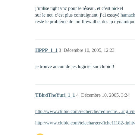
j’utilise tight vnc pour le réseau, et c’est nickel
sur le net, c’est plus contraignant, j’ai essayé
hamach
reste le problème de ton firewall et des ip dynamiqu
HPPP_1_1
3
Décembre 10, 2005, 12:23
je trouve aucun de tes logiciel sur clubic!!
TBirdTheYuri_1_1
4
Décembre 10, 2005, 3:24
http://www.clubic.com/recherche/redirectre…ing-v
http://www.clubic.com/telecharger-fiche11182-tight