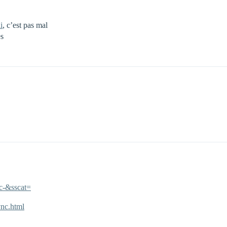
i
, c’est pas mal
es
nc-&sscat=
vnc.html