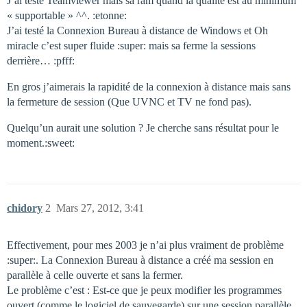
J’ai testé Teamviewer mais sa ram quand la qualité est au minimum
« supportable » ^^. :etonne:
J’ai testé la Connexion Bureau à distance de Windows et Oh
miracle c’est super fluide :super: mais sa ferme la sessions
derrière… :pfff:
En gros j’aimerais la rapidité de la connexion à distance mais sans
la fermeture de session (Que UVNC et TV ne fond pas).
Quelqu’un aurait une solution ? Je cherche sans résultat pour le
moment.:sweet:
chidory
2
Mars 27, 2012, 3:41
Effectivement, pour mes 2003 je n’ai plus vraiment de problème
:super:. La Connexion Bureau à distance a créé ma session en
parallèle à celle ouverte et sans la fermer.
Le problème c’est : Est-ce que je peux modifier les programmes
ouvert (comme le logiciel de sauvegarde) sur une session parallèle