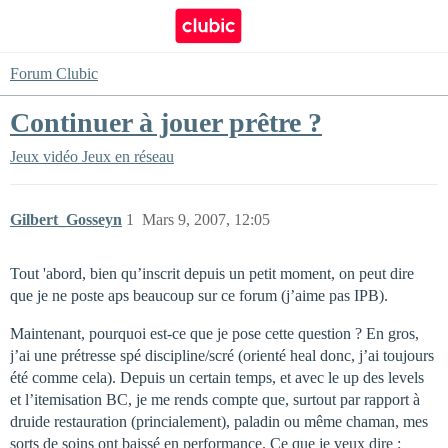
Forum Clubic
Continuer à jouer prêtre ?
Jeux vidéo
Jeux en réseau
Gilbert_Gosseyn
1
Mars 9, 2007, 12:05
Tout 'abord, bien qu’inscrit depuis un petit moment, on peut dire
que je ne poste aps beaucoup sur ce forum (j’aime pas IPB).
Maintenant, pourquoi est-ce que je pose cette question ? En gros,
j’ai une prétresse spé discipline/scré (orienté heal donc, j’ai toujours
été comme cela). Depuis un certain temps, et avec le up des levels
et l’itemisation BC, je me rends compte que, surtout par rapport à
druide restauration (princialement), paladin ou même chaman, mes
sorts de soins ont baissé en performance. Ce que je veux dire :