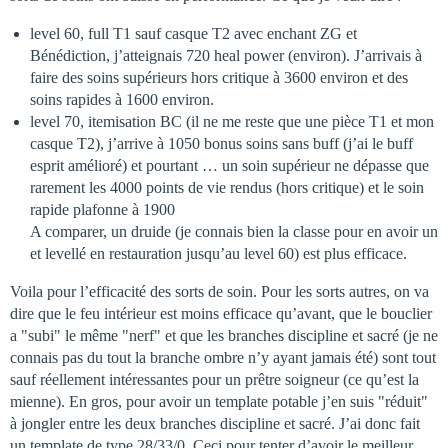
level 60, full T1 sauf casque T2 avec enchant ZG et
Bénédiction, j’atteignais 720 heal power (environ). J’arrivais à
faire des soins supérieurs hors critique à 3600 environ et des
soins rapides à 1600 environ.
level 70, itemisation BC (il ne me reste que une pièce T1 et mon
casque T2), j’arrive à 1050 bonus soins sans buff (j’ai le buff
esprit amélioré) et pourtant … un soin supérieur ne dépasse que
rarement les 4000 points de vie rendus (hors critique) et le soin
rapide plafonne à 1900
A comparer, un druide (je connais bien la classe pour en avoir un
et levellé en restauration jusqu’au level 60) est plus efficace.
Voila pour l’efficacité des sorts de soin. Pour les sorts autres, on va
dire que le feu intérieur est moins efficace qu’avant, que le bouclier
a "subi" le même "nerf" et que les branches discipline et sacré (je ne
connais pas du tout la branche ombre n’y ayant jamais été) sont tout
sauf réellement intéressantes pour un prêtre soigneur (ce qu’est la
mienne). En gros, pour avoir un template potable j’en suis "réduit"
à jongler entre les deux branches discipline et sacré. J’ai donc fait
un template de type 28/33/0. Ceci pour tenter d’avoir le meilleur