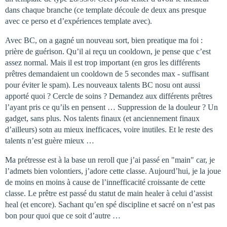
dans chaque branche (ce template découle de deux ans presque
avec ce perso et d’expériences template avec).
Avec BC, on a gagné un nouveau sort, bien preatique ma foi :
prière de guérison. Qu’il ai reçu un cooldown, je pense que c’est
assez normal. Mais il est trop important (en gros les différents
prêtres demandaient un cooldown de 5 secondes max - suffisant
pour éviter le spam). Les nouveaux talents BC nosu ont aussi
apporté quoi ? Cercle de soins ? Demandez aux différents prêtres
l’ayant pris ce qu’ils en pensent … Suppression de la douleur ? Un
gadget, sans plus. Nos talents finaux (et anciennement finaux
d’ailleurs) sotn au mieux inefficaces, voire inutiles. Et le reste des
talents n’est guère mieux …
Ma prétresse est à la base un reroll que j’ai passé en "main" car, je
l’admets bien volontiers, j’adore cette classe. Aujourd’hui, je la joue
de moins en moins à cause de l’innefficacité croissante de cette
classe. Le prêtre est passé du statut de main healer à celui d’assist
heal (et encore). Sachant qu’en spé discipline et sacré on n’est pas
bon pour quoi que ce soit d’autre …