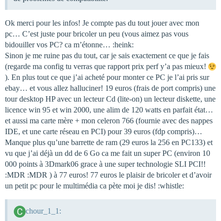
Ok merci pour les infos! Je compte pas du tout jouer avec mon
pc… C’est juste pour bricoler un peu (vous aimez pas vous
bidouiller vos PC? ca m’étonne… :heink:
Sinon je me ruine pas du tout, car je sais exactement ce que je fais
(regarde ma config tu verras que rapport prix perf y’a pas mieux!
). En plus tout ce que j’ai acheté pour monter ce PC je l’ai pris sur
ebay… et vous allez halluciner! 19 euros (frais de port compris) une
tour desktop HP avec un lecteur Cd (lite-on) un lecteur diskette, une
licence win 95 et win 2000, une alim de 120 watts en parfait état…
et aussi ma carte mère + mon celeron 766 (fournie avec des nappes
IDE, et une carte réseau en PCI) pour 39 euros (fdp compris)…
Manque plus qu’une barrette de ram (29 euros la 256 en PC133) et
vu que j’ai déjà un dd de 6 Go ca me fait un super PC (environ 10
000 points à 3Dmark06 grace à une super technologie SLI PCI!!
:MDR :MDR ) à 77 euros! 77 euros le plaisir de bricoler et d’avoir
un petit pc pour le multimédia ca pète moi je dis! :whistle:
chour_1_1: