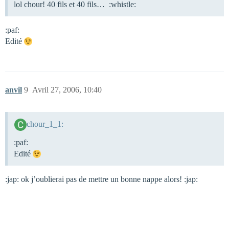
lol chour! 40 fils et 40 fils… :whistle:
:paf:
Edité
anvil
9
Avril 27, 2006, 10:40
chour_1_1:
:paf:
Edité
:jap: ok j’oublierai pas de mettre un bonne nappe alors! :jap: