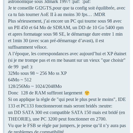
astronomique sous 3dmark 1997! :paf: :paf:
Je te conseille Gf2GTS,pour que ta config soit équilibrée, avec
ca tu fais tourner AoE II à au moins 30 fps… :MDR
Plus sérieusement, j’ai encore un PC qui tourne sous 98 avec
un PII 450 et 64 Mo de SDRAM, un DD de 10 Go 5400 rpm
et apres formatage sous 98 SE, le démarrage dure entre 1 min
et 1min 30 (avec scan pré-démarrage d’avast), il est
suffisamment véloce.
A l’époque, les correspondances avec aujourd’hui et XP étainet
(si je me trompe pas et en me basant sur un vieux "que choisir"
de 99 :paf: ):
32Mo sous 98 ~ 256 Mo ss XP
64Mo ~ 512
128/256Mo ~ 1024/2048Mo
Donc 128 de RAM suffiront largement
Si on applique la règle de "qui peut le plus peut le moins", IDE
133 et PC133 fonctionneront mais seront bridés :neutre:
un DD SATA 300 est compatible SATA 150 mais est bridé (en
THEORIE), une PC 3200 peut fonctionner en 2700.
Vu que le FSB se règle par jumpers, je pense qu’il n’y aura pas
de problemes de compatibilité.