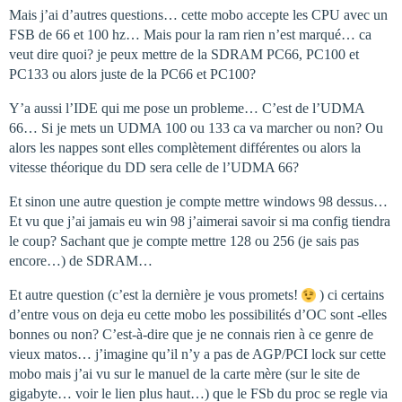
Mais j’ai d’autres questions… cette mobo accepte les CPU avec un
FSB de 66 et 100 hz… Mais pour la ram rien n’est marqué… ca
veut dire quoi? je peux mettre de la SDRAM PC66, PC100 et
PC133 ou alors juste de la PC66 et PC100?
Y’a aussi l’IDE qui me pose un probleme… C’est de l’UDMA
66… Si je mets un UDMA 100 ou 133 ca va marcher ou non? Ou
alors les nappes sont elles complètement différentes ou alors la
vitesse théorique du DD sera celle de l’UDMA 66?
Et sinon une autre question je compte mettre windows 98 dessus…
Et vu que j’ai jamais eu win 98 j’aimerai savoir si ma config tiendra
le coup? Sachant que je compte mettre 128 ou 256 (je sais pas
encore…) de SDRAM…
Et autre question (c’est la dernière je vous promets!
) ci certains
d’entre vous on deja eu cette mobo les possibilités d’OC sont -elles
bonnes ou non? C’est-à-dire que je ne connais rien à ce genre de
vieux matos… j’imagine qu’il n’y a pas de AGP/PCI lock sur cette
mobo mais j’ai vu sur le manuel de la carte mère (sur le site de
gigabyte… voir le lien plus haut…) que le FSb du proc se regle via