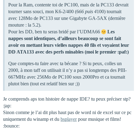
Pour la Ram, contente toi de PC100, mais de la PC133 devrait
tourner sans souci, mon K6-2/400 (6
66 puis 4
100) tournait
avec 128Mo de PC133 sur une Gigabyte GA-5AX (dernière
mouture : la 5.2).
Pour les DD, ben tu seras bridé par l’UDMA66
Les
nappes sont identiques, d’ailleurs beaucoup se sont fait
avoir en mettant leurs vielles nappes 40 fils et voyaient leur
DD ATA133 avec des perfs minables (moi le premier :paf:)
Que comptes-tu faire avec ta bécane ? Si tu peux, colles un
2000, à mon taff on utilisait il n’y a pas si longtemps des PIII-
667MHz avec 256Mo de PC100 sous 2000Pro et ca tournait
plutot bien (tout est relatif bien sur ;))
Je comprends aps ton histoire de nappe IDE? tu peux préciser stp?
:jap:
Sinon comme je l’ai dit plus haut pas de word ni de excel sur ce pc
uniquement du winamp et du
bsplayer
pour musique et films!
:bounce: