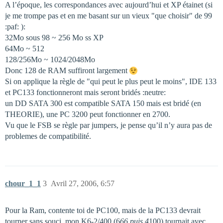
A l’époque, les correspondances avec aujourd’hui et XP étainet (si
je me trompe pas et en me basant sur un vieux "que choisir" de 99
:paf: ):
32Mo sous 98 ~ 256 Mo ss XP
64Mo ~ 512
128/256Mo ~ 1024/2048Mo
Donc 128 de RAM suffiront largement
Si on applique la règle de "qui peut le plus peut le moins", IDE 133
et PC133 fonctionneront mais seront bridés :neutre:
un DD SATA 300 est compatible SATA 150 mais est bridé (en
THEORIE), une PC 3200 peut fonctionner en 2700.
Vu que le FSB se règle par jumpers, je pense qu’il n’y aura pas de
problemes de compatibilité.
chour_1_1
3
Avril 27, 2006, 6:57
Pour la Ram, contente toi de PC100, mais de la PC133 devrait
tourner sans souci, mon K6-2/400 (6
66 puis 4
100) tournait avec