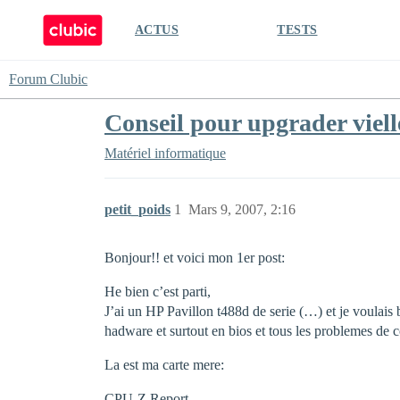
ACTUS
TESTS
Forum Clubic
Conseil pour upgrader viell
Matériel informatique
petit_poids
1
Mars 9, 2007, 2:16
Bonjour!! et voici mon 1er post:
He bien c’est parti,
J’ai un HP Pavillon t488d de serie (…) et je voulais 
hadware et surtout en bios et tous les problemes de c
La est ma carte mere:
CPU-Z Report