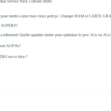
on Service Pack 2 (Build 2600)
ttre pour mettre a jour mon vieux petit pc. Changer RAM et CARTE G
E… SUPER!!!
a tellement! Quelle quantite mettre pour optimiser le proc 1Go ou 2Go?
n port AGP 8x?
3 est-ce bien ?