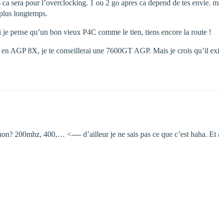
s ca sera pour l’overclocking. 1 ou 2 go apres ca depend de tes envie. m
 plus longtemps.
 je pense qu’un bon vieux P4C comme le tien, tiens encore la route !
ne en AGP 8X, je te conseillerai une 7600GT AGP. Mais je crois qu’il exi
non? 200mhz, 400,… <---- d’ailleur je ne sais pas ce que c’est haha. Et