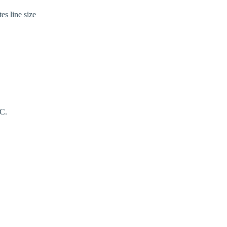
s line size
C.