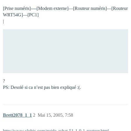
[Prise numéris]----[Modem externe]—[Routeur numéris]—[Routeur
WRT54G]—[PC1]
|
                                                     
                                                     
                                                     
?
PS: Desolé si ca n’est pas bien expliqué :(.
Brett2078_1_1
2
Mai 15, 2005, 7:58
http://www.clubic.com/guide-achat-51-1-0-1-routeur.html