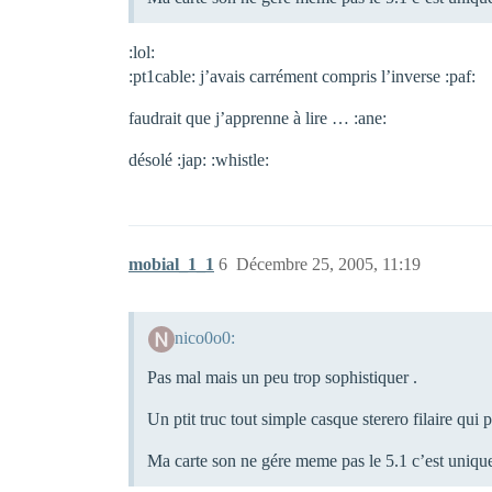
:lol:
:pt1cable: j’avais carrément compris l’inverse :paf:
faudrait que j’apprenne à lire … :ane:
désolé :jap: :whistle:
mobial_1_1
6
Décembre 25, 2005, 11:19
nico0o0:
Pas mal mais un peu trop sophistiquer .
Un ptit truc tout simple casque sterero filaire qui
Ma carte son ne gére meme pas le 5.1 c’est unique