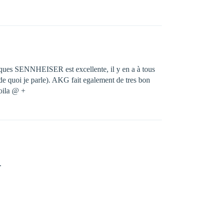
arques SENNHEISER est excellente, il y en a à tous
s de quoi je parle). AKG fait egalement de tres bon
Voila @ +
.