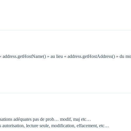
e « address.getHostName() » au lieu « address.getHostAddress() » du m
.
orisations adéquates pas de prob… modif, maj etc…
 autorisation, lecture seule, modification, effacement, etc…