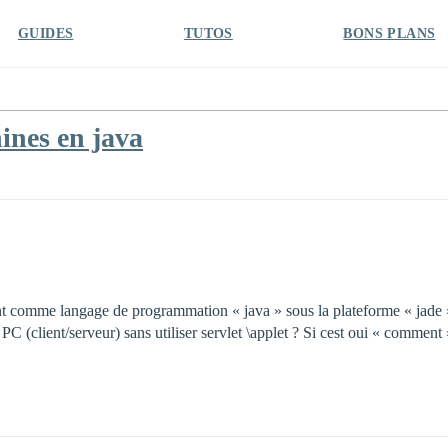
GUIDES
TUTOS
BONS PLANS
ines en java
ant comme langage de programmation « java » sous la plateforme « jade »
 (client/serveur) sans utiliser servlet \applet ? Si cest oui « comment 