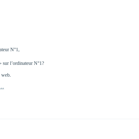
ateur N°1,
» sur l’ordinateur N°1?
te web.
r…