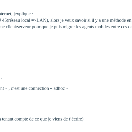
ernet, jexplique :
45(réseau local =>LAN), alors je veux savoir si il y a une méthode en j
me client/serveur pour que je puis migrer les agents mobiles entre ces d
.
 .
ent » , c’est une connection « adhoc ».
 tenant compte de ce que je viens de t’écrire)