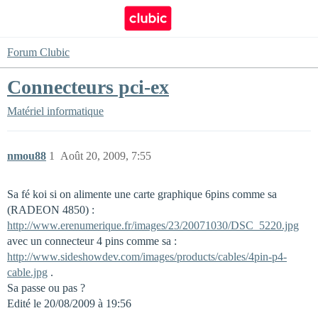
Forum Clubic
Connecteurs pci-ex
Matériel informatique
nmou88
1
Août 20, 2009, 7:55
Sa fé koi si on alimente une carte graphique 6pins comme sa
(RADEON 4850) :
http://www.erenumerique.fr/images/23/20071030/DSC_5220.jpg
avec un connecteur 4 pins comme sa :
http://www.sideshowdev.com/images/products/cables/4pin-p4-
cable.jpg
.
Sa passe ou pas ?
Edité le 20/08/2009 à 19:56