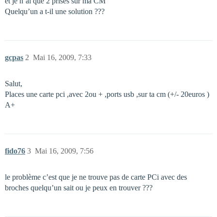
et je n’ai que 2 prises sur ma CM
Quelqu’un a t-il une solution ???
gcpas
2
Mai 16, 2009, 7:33
Salut,
Places une carte pci ,avec 2ou + ,ports usb ,sur ta cm (+/- 20euros )
A+
fido76
3
Mai 16, 2009, 7:56
le problème c’est que je ne trouve pas de carte PCi avec des
broches quelqu’un sait ou je peux en trouver ???