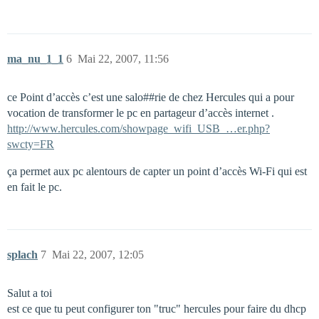
ma_nu_1_1
6
Mai 22, 2007, 11:56
ce Point d’accès c’est une salo#
#rie
de chez Hercules qui a pour
vocation de transformer le pc en partageur d’accès internet .
http://www.hercules.com/showpage_wifi_USB_…er.php?
swcty=FR
ça permet aux pc alentours de capter un point d’accès Wi-Fi qui est
en fait le pc.
splach
7
Mai 22, 2007, 12:05
Salut a toi
est ce que tu peut configurer ton "truc" hercules pour faire du dhcp