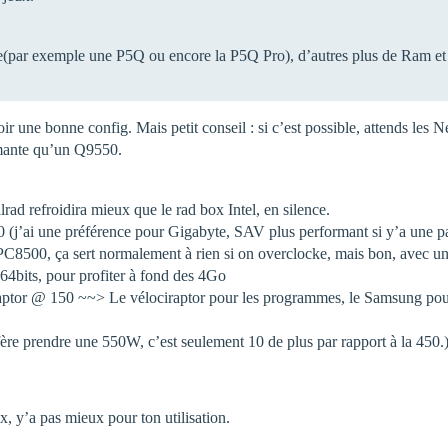
nte(par exemple une P5Q ou encore la P5Q Pro), d’autres plus de Ram et
voir une bonne config. Mais petit conseil : si c’est possible, attends les
rmante qu’un Q9550.
d refroidira mieux que le rad box Intel, en silence.
’ai une préférence pour Gigabyte, SAV plus performant si y’a une p
PC8500, ça sert normalement à rien si on overclocke, mais bon, avec
64bits, pour profiter à fond des 4Go
or @ 150 ~~> Le vélociraptor pour les programmes, le Samsung pou
re prendre une 550W, c’est seulement 10 de plus par rapport à la 450.
, y’a pas mieux pour ton utilisation.