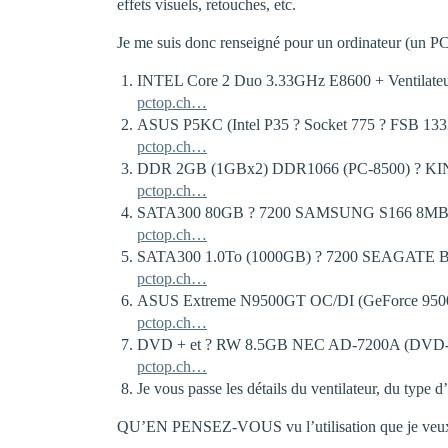
effets visuels, retouches, etc.
Je me suis donc renseigné pour un ordinateur (un PC
INTEL Core 2 Duo 3.33GHz E8600 + Ventilat
pctop.ch…
ASUS P5KC (Intel P35 ? Socket 775 ? FSB 133
pctop.ch…
DDR 2GB (1GBx2) DDR1066 (PC-8500) ? 
pctop.ch…
SATA300 80GB ? 7200 SAMSUNG S166 8MB
pctop.ch…
SATA300 1.0To (1000GB) ? 7200 SEAGATE Ba
pctop.ch…
ASUS Extreme N9500GT OC/DI (GeForce 9
pctop.ch…
DVD + et ? RW 8.5GB NEC AD-7200A (DVD-R
pctop.ch…
Je vous passe les détails du ventilateur, du type d’
QU’EN PENSEZ-VOUS vu l’utilisation que je veux 