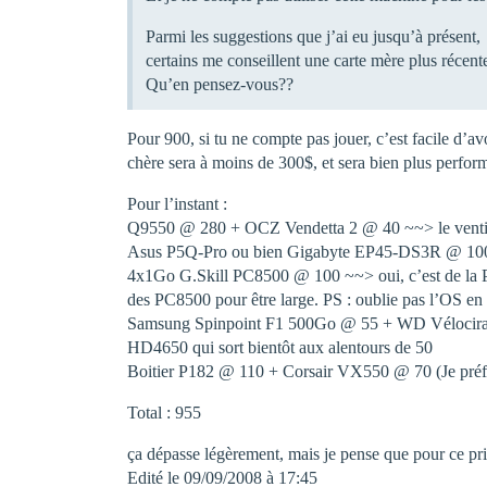
Parmi les suggestions que j’ai eu jusqu’à présent,
certains me conseillent une carte mère plus réce
Qu’en pensez-vous??
Pour 900, si tu ne compte pas jouer, c’est facile d’a
chère sera à moins de 300$, et sera bien plus perfo
Pour l’instant :
Q9550 @ 280 + OCZ Vendetta 2 @ 40 ~~> le ventilra
Asus P5Q-Pro ou bien Gigabyte EP45-DS3R @ 100 (j
4x1Go G.Skill PC8500 @ 100 ~~> oui, c’est de la 
des PC8500 pour être large. PS : oublie pas l’OS en 
Samsung Spinpoint F1 500Go @ 55 + WD Vélocirapt
HD4650 qui sort bientôt aux alentours de 50
Boitier P182 @ 110 + Corsair VX550 @ 70 (Je préfè
Total : 955
ça dépasse légèrement, mais je pense que pour ce prix
Edité le 09/09/2008 à 17:45