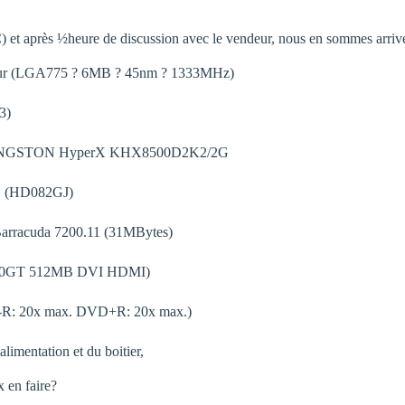
) et après ½heure de discussion avec le vendeur, nous en sommes arrivés
eur (LGA775 ? 6MB ? 45nm ? 1333MHz)
3)
KINGSTON HyperX KHX8500D2K2/2G
 (HD082GJ)
rracuda 7200.11 (31MBytes)
500GT 512MB DVI HDMI)
: 20x max. DVD+R: 20x max.)
alimentation et du boitier,
en faire?