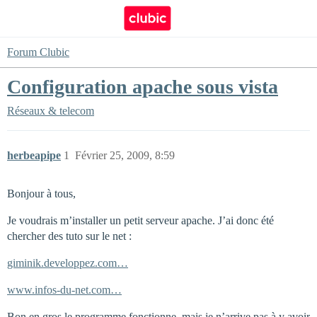
Forum Clubic
Configuration apache sous vista
Réseaux & telecom
herbeapipe
1
Février 25, 2009, 8:59
Bonjour à tous,
Je voudrais m’installer un petit serveur apache. J’ai donc été
chercher des tuto sur le net :
giminik.developpez.com…
www.infos-du-net.com…
Bon en gros le programme fonctionne, mais je n’arrive pas à y avoir