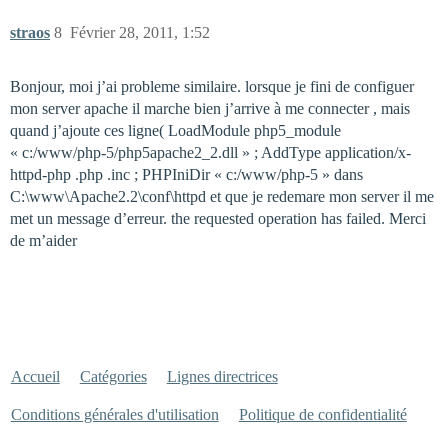
straos
8
Février 28, 2011, 1:52
Bonjour, moi j’ai probleme similaire. lorsque je fini de configuer
mon server apache il marche bien j’arrive à me connecter , mais
quand j’ajoute ces ligne( LoadModule php5_module
« c:/www/php-5/php5apache2_2.dll » ; AddType application/x-
httpd-php .php .inc ; PHPIniDir « c:/www/php-5 » dans
C:\www\Apache2.2\conf\httpd et que je redemare mon server il me
met un message d’erreur. the requested operation has failed. Merci
de m’aider
Accueil
Catégories
Lignes directrices
Conditions générales d'utilisation
Politique de confidentialité