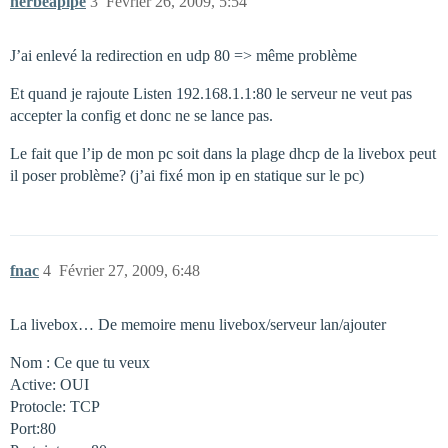
herbeapipe
3
Février 26, 2009, 5:54
J’ai enlevé la redirection en udp 80 => même problème
Et quand je rajoute Listen 192.168.1.1:80 le serveur ne veut pas
accepter la config et donc ne se lance pas.
Le fait que l’ip de mon pc soit dans la plage dhcp de la livebox peut
il poser problème? (j’ai fixé mon ip en statique sur le pc)
fnac
4
Février 27, 2009, 6:48
La livebox… De memoire menu livebox/serveur lan/ajouter
Nom : Ce que tu veux
Active: OUI
Protocle: TCP
Port:80