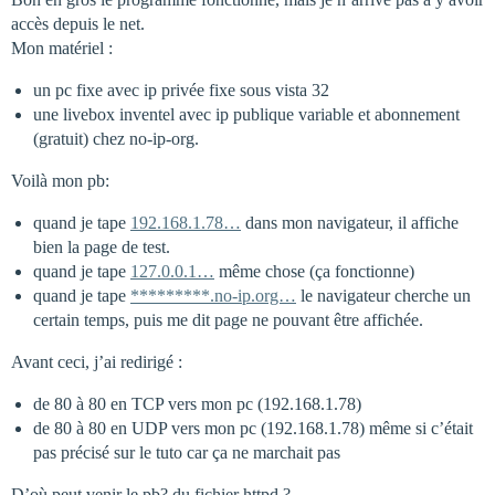
accès depuis le net.
Mon matériel :
un pc fixe avec ip privée fixe sous vista 32
une livebox inventel avec ip publique variable et abonnement
(gratuit) chez no-ip-org.
Voilà mon pb:
quand je tape
192.168.1.78…
dans mon navigateur, il affiche
bien la page de test.
quand je tape
127.0.0.1…
même chose (ça fonctionne)
quand je tape
*********.no-ip.org…
le navigateur cherche un
certain temps, puis me dit page ne pouvant être affichée.
Avant ceci, j’ai redirigé :
de 80 à 80 en TCP vers mon pc (192.168.1.78)
de 80 à 80 en UDP vers mon pc (192.168.1.78) même si c’était
pas précisé sur le tuto car ça ne marchait pas
D’où peut venir le pb? du fichier httpd ?