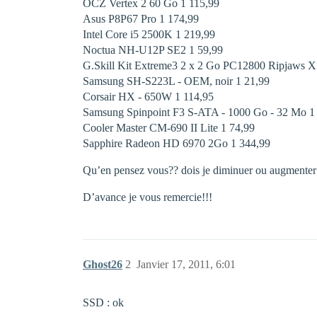
OCZ Vertex 2 60 Go 1 115,99 
Asus P8P67 Pro 1 174,99 
Intel Core i5 2500K 1 219,99 
Noctua NH-U12P SE2 1 59,99 
G.Skill Kit Extreme3 2 x 2 Go PC12800 Ripjaws X
Samsung SH-S223L - OEM, noir 1 21,99 
Corsair HX - 650W 1 114,95 
Samsung Spinpoint F3 S-ATA - 1000 Go - 32 Mo 1 5
Cooler Master CM-690 II Lite 1 74,99 
Sapphire Radeon HD 6970 2Go 1 344,99 
Qu’en pensez vous?? dois je diminuer ou augmenter c
D’avance je vous remercie!!!
Ghost26
2
Janvier 17, 2011, 6:01
SSD : ok