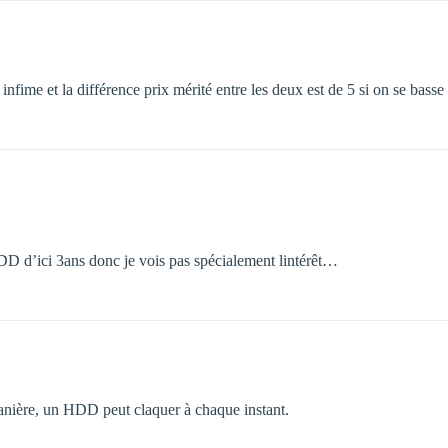
nfime et la différence prix mérité entre les deux est de 5 si on se basse s
DD d’ici 3ans donc je vois pas spécialement lintérêt…
manière, un HDD peut claquer à chaque instant.