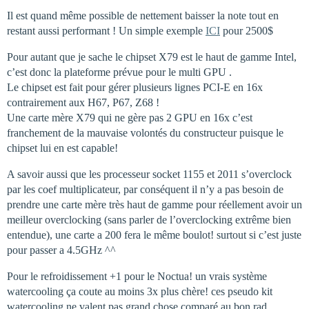
Il est quand même possible de nettement baisser la note tout en
restant aussi performant ! Un simple exemple
ICI
pour 2500$
Pour autant que je sache le chipset X79 est le haut de gamme Intel,
c’est donc la plateforme prévue pour le multi GPU .
Le chipset est fait pour gérer plusieurs lignes PCI-E en 16x
contrairement aux H67, P67, Z68 !
Une carte mère X79 qui ne gère pas 2 GPU en 16x c’est
franchement de la mauvaise volontés du constructeur puisque le
chipset lui en est capable!
A savoir aussi que les processeur socket 1155 et 2011 s’overclock
par les coef multiplicateur, par conséquent il n’y a pas besoin de
prendre une carte mère très haut de gamme pour réellement avoir un
meilleur overclocking (sans parler de l’overclocking extrême bien
entendue), une carte a 200 fera le même boulot! surtout si c’est juste
pour passer a 4.5GHz ^^
Pour le refroidissement +1 pour le Noctua! un vrais système
watercooling ça coute au moins 3x plus chère! ces pseudo kit
watercooling ne valent pas grand chose comparé au bon rad