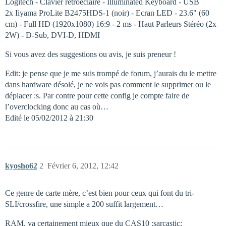
Logitech - Clavier rétroéclairé - Illuminated Keyboard - USB
2x Iiyama ProLite B2475HDS-1 (noir) - Ecran LED - 23.6" (60
cm) - Full HD (1920x1080) 16:9 - 2 ms - Haut Parleurs Stéréo (2x
2W) - D-Sub, DVI-D, HDMI
Si vous avez des suggestions ou avis, je suis preneur !
Edit: je pense que je me suis trompé de forum, j’aurais du le mettre
dans hardware désolé, je ne vois pas comment le supprimer ou le
déplacer :s. Par contre pour cette config je compte faire de
l’overclocking donc au cas où…
Edité le 05/02/2012 à 21:30
kyosho62
2
Février 6, 2012, 12:42
Ce genre de carte mère, c’est bien pour ceux qui font du tri-
SLI/crossfire, une simple a 200 suffit largement…
RAM, ya certainement mieux que du CAS10 :sarcastic: