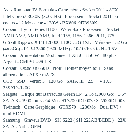
Asus Rampage IV Formula - Carte mère - Socket 2011 - ATX
Intel Core i7-3930K (3.2 GHz) - Processeur - Socket 2011 - 6
coeurs - 12 Mo cache - 130W - BX80619I73930K
Corsair - Hydro Series H100 - Waterblock Processeur - Socket
AMD AM2, AMD AM3, Intel 1155, 1156, 1366, 2011, 775
G.Skill Ripjaws-X F3-12800CL10Q-32GBXL - Mémoire - 32 Go
(4x 8Go) - PC3-12800 (1600 MHz) - 10-10-10-30-2N - 1.5V
Corsair - Alimentation Modulaire - HX850 - 850 W - 80 plus
Argent - CMPSU-850HX
Corsair - Obsidian 650D - Noir - Boitier moyen tour - Sans
alimentation - ATX / mATX
OCZ - SSD - Vertex 3 - 120 Go - SATA III - 2.5" - VTX3-
25SAT3-120G
Seagate - Disque dur Barracuda Green LP - 2 To (2000 Go) - 3.5" -
SATA 3 - 5900 tours - 64 Mo - ST32000DL003 / ST2000DL003
Twintech - Carte Graphique - GTX570 - 1280Mo - Dual DVI /
mini HDMI
Samsung - Graveur DVD - SH-S222 ( SH-222AB/BEBE ) - 22X -
SATA - Noir - OEM