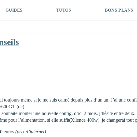
GUIDES
TUTOS
BONS PLANS
nseils
erai toujours même si je me suis calmé depuis plus d’un an. J’ai une co
6600GT (oc).
Je souhaite monter une nouvelle config, d’ici 2 mois, j’hésite entre deux
pour l’alimentation, si elle suffit(Xilence 400w), je changerai tout ça
00 euros
(prix d’internet)