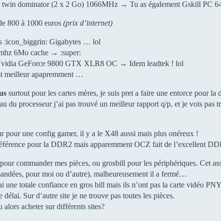
 twin dominator (2 x 2 Go) 1066MHz → Tu as également Gskill PC 640
de 800 à 1000 euros
(prix d’internet)
 :icon_biggrin: Gigabytes … lol
hz 6Mo cache → :super:
dia GeForce 9800 GTX XLR8 OC → Idem leadtek ! lol
st meilleur apapremment …
sus
surtout pour les cartes mères, je suis pret a faire une entorce pour l
au du processeur j’ai pas trouvé un meilleur rapport q/p, et je vois pas t
r pour une config gamer, il y a le X48 aussi mais plus onéreux !
érence pour la DDR2 mais apparemment OCZ fait de l’excellent DD
pour commander mes pièces, ou grosbill pour les périphériques. Cet asse
mandées, pour moi ou d’autre), malheureusement il a fermé…
ai une totale confiance en gros bill mais ils n’ont pas la carte vidéo PNY q
délai. Sur d’autre site je ne trouve pas toutes les pièces.
 alors acheter sur différents sites?