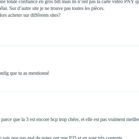
une totale confiance en gros bill mais ils n’ont pas la carte vidéo PNY que 
ai. Sur d’autre site je ne trouve pas toutes les pièces.
ors acheter sur différents sites?
config que tu as mentionné
rce que la 3 est encore bcp trop chère, et elle est pas vraiment meille
 je sais que pas mal de potes ont une P35 et en sont très contents…