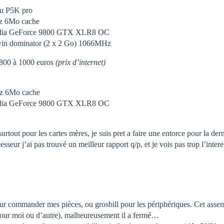
ou P5K pro
hz 6Mo cache
idia GeForce 9800 GTX XLR8 OC
twin dominator (2 x 2 Go) 1066MHz
 800 à 1000 euros
(prix d’internet)
hz 6Mo cache
idia GeForce 9800 GTX XLR8 OC
urtout pour les cartes mères, je suis pret a faire une entorce pour la d
esseur j’ai pas trouvé un meilleur rapport q/p, et je vois pas trop l’inter
r commander mes pièces, ou grosbill pour les périphériques. Cet assembl
pour moi ou d’autre), malheureusement il a fermé…