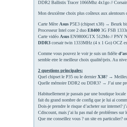
DDR2 Ballistix Tracer 1066Mhz 4x1go // Corsair
Mon deuxième choix plus coûteux aux alentours 
Carte Mère
Asus
P5E3 (chipset x38) → Beurk bis
Processeur Intel core 2 duo
E8400
3G FSB 1333m
Carte vidéo
Asus
EN9800GTX 512Mo // PNY Nvi
DDR3
corsair twin 1333MHz (4 x 1 Go) OCZ e
Comme vous pouvez le voir je suis un fidèle
d’a
semble etre le meilleur choix qualité/prix. Au nive
2 questions principales:
Quel chipset le P35 ou le dernier
X38
? → Meilleu
Quelle mémoire DDR2 ou DDR3? → J’ai une préf
Habituellement je passais par une boutique locale 
fait du grand nombre de config que je lui ai com
Dois-je prendre le risque d’acheter sur internet? j’
Cdiscount, mais j’ai lu pas mal de problèmes sur le 
Que me conseillez vous ? un site en particulier? ou