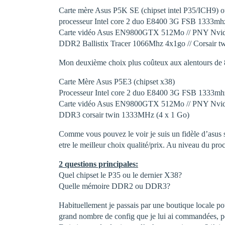
Carte mère Asus P5K SE (chipset intel P35/ICH9) 
processeur Intel core 2 duo E8400 3G FSB 1333m
Carte vidéo Asus EN9800GTX 512Mo // PNY Nv
DDR2 Ballistix Tracer 1066Mhz 4x1go // Corsair 
Mon deuxième choix plus coûteux aux alentours de
Carte Mère Asus P5E3 (chipset x38)
Processeur Intel core 2 duo E8400 3G FSB 1333m
Carte vidéo Asus EN9800GTX 512Mo // PNY Nv
DDR3 corsair twin 1333MHz (4 x 1 Go)
Comme vous pouvez le voir je suis un fidèle d’asus s
etre le meilleur choix qualité/prix. Au niveau du proc
2 questions principales:
Quel chipset le P35 ou le dernier X38?
Quelle mémoire DDR2 ou DDR3?
Habituellement je passais par une boutique locale pou
grand nombre de config que je lui ai commandées, 