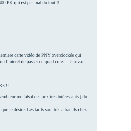
0 PK qui est pas mal du tout !!
a derniere carte vidéo de PNY overclockée qui
rop l’interet de passer en quad core. —> :riva:
R3 !!
mbleur me faisai des prix très intéressants ( du
ue je désire. Les tarifs sont très attractifs chez