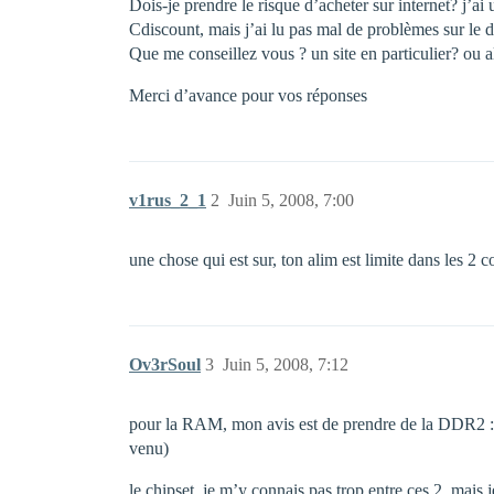
Dois-je prendre le risque d’acheter sur internet? j’ai 
Cdiscount, mais j’ai lu pas mal de problèmes sur le dél
Que me conseillez vous ? un site en particulier? ou al
Merci d’avance pour vos réponses
v1rus_2_1
2
Juin 5, 2008, 7:00
une chose qui est sur, ton alim est limite dans les 2 
Ov3rSoul
3
Juin 5, 2008, 7:12
pour la RAM, mon avis est de prendre de la DDR2 : pa
venu)
le chipset, je m’y connais pas trop entre ces 2, mais