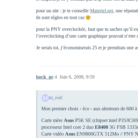
pour un site : je te conseille
Materiel.net
, une réputat
ils sont réglos en tout cas
pour la PNY overclockée, faut que tu saches qu’il exi
l’overclocking d’une carte graphique pouvait n’etre 
Je serais toi, j’économiserais 25 et je prendrais une
hock_ge
4
Juin 6, 2008, 9:59
m_rod:
Mon premier choix ‹ éco › aux alentours de 600 
Carte mère
Asus
P5K SE (chipset intel P35/ICH
processeur Intel core 2 duo
E8400
3G FSB 1333mh
Carte vidéo
Asus
EN9800GTX 512Mo // PNY Nvi