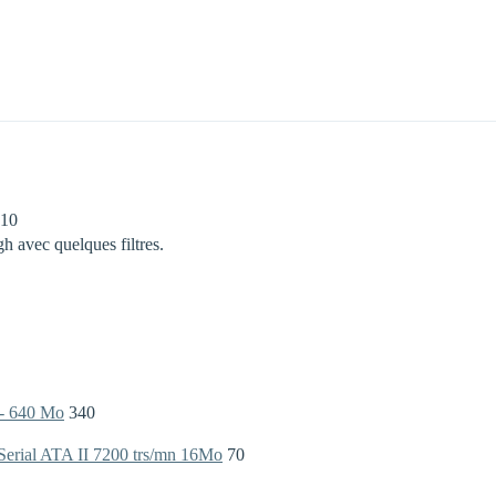
10
 avec quelques filtres.
- 640 Mo
340
erial ATA II 7200 trs/mn 16Mo
70