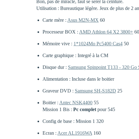
Bon, pas de miracle, faut se serer la ceinture.
Utilisation : Bureautique légère. Jeux de plus de 2
Carte mère :
Asus M2N-MX
60
Processeur BOX :
AMD Athlon 64 X2 3800+
60
Mémoire vive :
1*1024Mo Pc5400 Cas4
50
Carte graphique : Integré à la CM
Disque dur :
Samsung Spinpoint T133 - 320 Go S
Alimentation : Incluse dans le boitier
Graveur DVD :
Samsung SH-S182D
25
Boitier :
Antec NSK4400
55
Mission 1 Bis :
Pc complet
pour 545
Config de base : Mission 1 320
Ecran :
Acer AL1916WA
160