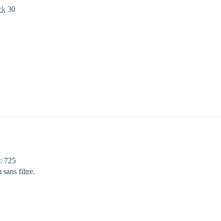
ck
30
: 725
ans filtre.