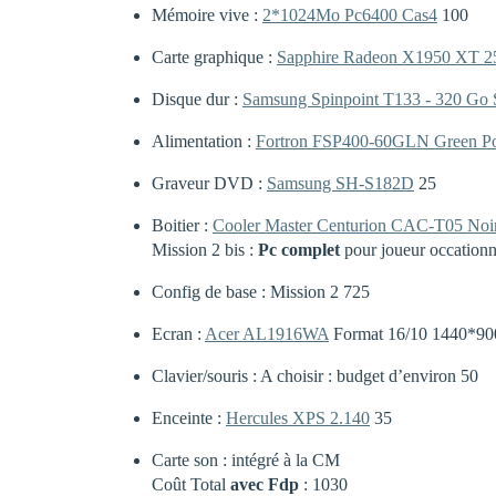
Mémoire vive :
2*1024Mo Pc6400 Cas4
100
Carte graphique :
Sapphire Radeon X1950 XT 
Disque dur :
Samsung Spinpoint T133 - 320 Go S
Alimentation :
Fortron FSP400-60GLN Green P
Graveur DVD :
Samsung SH-S182D
25
Boitier :
Cooler Master Centurion CAC-T05 Noi
Mission 2 bis :
Pc complet
pour joueur occationne
Config de base : Mission 2 725
Ecran :
Acer AL1916WA
Format 16/10 1440*900
Clavier/souris : A choisir : budget d’environ 50
Enceinte :
Hercules XPS 2.140
35
Carte son : intégré à la CM
Coût Total
avec Fdp
: 1030