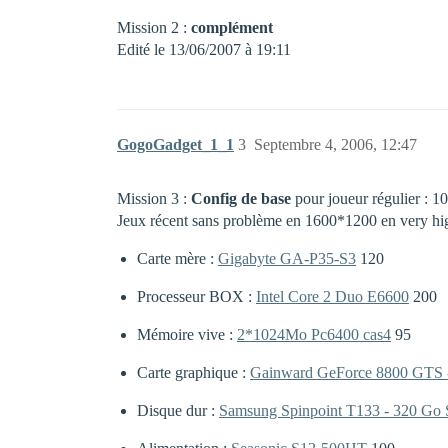
Mission 2 :
complément
Edité le 13/06/2007 à 19:11
GogoGadget_1_1
3
Septembre 4, 2006, 12:47
Mission 3 :
Config de base
pour joueur régulier : 10
Jeux récent sans problème en 1600*1200 en very high
Carte mère :
Gigabyte GA-P35-S3
120
Processeur BOX :
Intel Core 2 Duo E6600
200
Mémoire vive :
2*1024Mo Pc6400 cas4
95
Carte graphique :
Gainward GeForce 8800 GTS 
Disque dur :
Samsung Spinpoint T133 - 320 Go S