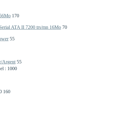
256Mo
170
erial ATA II 7200 trs/mn 16Mo
70
ower
55
r/Argent
55
l : 1000
 160