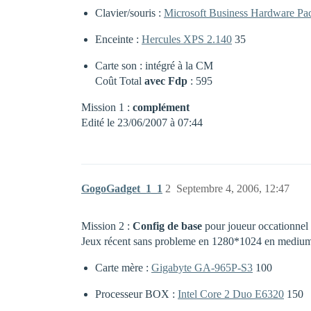
Clavier/souris :
Microsoft Business Hardware Pa
Enceinte :
Hercules XPS 2.140
35
Carte son : intégré à la CM
Coût Total
avec Fdp
: 595
Mission 1 :
complément
Edité le 23/06/2007 à 07:44
GogoGadget_1_1
2
Septembre 4, 2006, 12:47
Mission 2 :
Config de base
pour joueur occationnel 
Jeux récent sans probleme en 1280*1024 en medium s
Carte mère :
Gigabyte GA-965P-S3
100
Processeur BOX :
Intel Core 2 Duo E6320
150