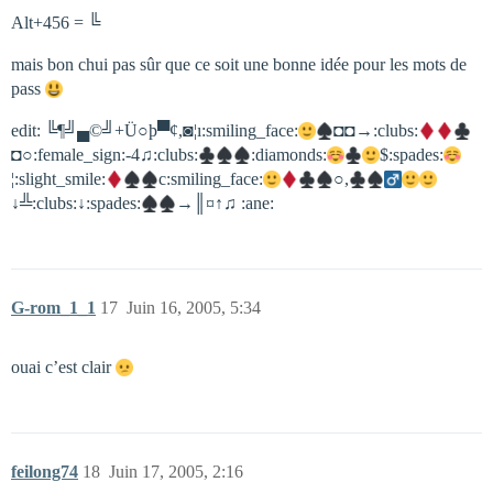
Alt+456 = ╚
mais bon chui pas sûr que ce soit une bonne idée pour les mots de
pass
edit: ╚¶╝▄©╝+Ü○þ▀¢,◙¦ı:smiling_face:
◘◘→:clubs:
◘○:female_sign:-4♫:clubs:
:diamonds:
$:spades:
¦:slight_smile:
c​:smiling_face:
○,
↓╩:clubs:↓:spades:
→║¤↑♫ :ane:
G-rom_1_1
17
Juin 16, 2005, 5:34
ouai c’est clair
feilong74
18
Juin 17, 2005, 2:16