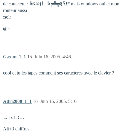
de caractère : ╚K®{Ì─╚╔╩╦§Ã£º mais windows oui et mon
routeur aussi
:sol:
@+
G-rom_1_1
15
Juin 16, 2005, 4:46
cool et tu les tapes comment ses caracteres avec le clavier ?
Adri2000_1_1
16
Juin 16, 2005, 5:10
→║¤↑♫…
Alt+3 chiffres