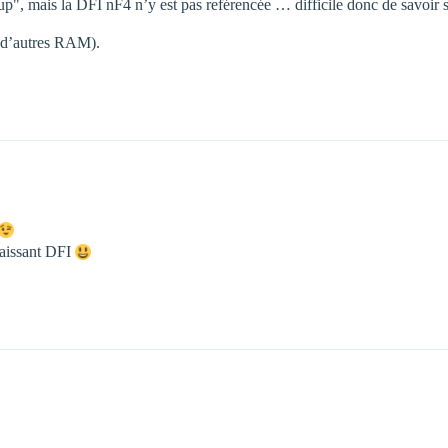
up", mais la DFI nF4 n’y est pas reférencée … difficile donc de savoir s
l d’autres RAM).
nnaissant DFI