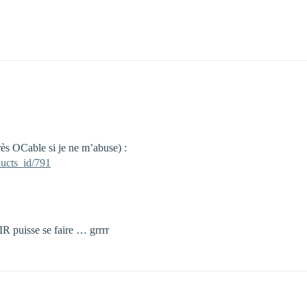
très OCable si je ne m’abuse) :
ucts_id/791
 puisse se faire … grrrr