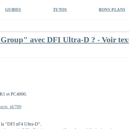
GUIDES
TUTOS
BONS PLANS
roup" avec DFI Ultra-D ? - Voir tex
DDR1 et PC4000.
ucts_id/789
ec la "DFI nF4 Ultra-D".