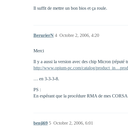
Il suffit de mettre un bon bios et ça roule.
BerurierN
4
Octobre 2, 2006, 4:20
Merci
Il y a aussi la version avec des chip Micron (réputé 
http://www.opium-pc.com/catalog/product_in…prod
… en 3-3-3-8.
PS :
En espérant que la procédure RMA de mes CORSAIR
benji69
5
Octobre 2, 2006, 6:01