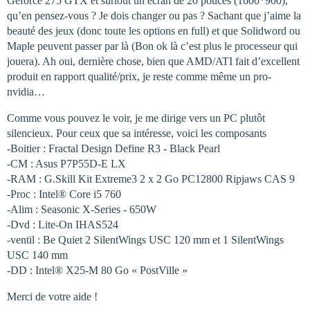
Geforce 275 GTX et surtout un écran de 20 pouces (1600*900),
qu’en pensez-vous ? Je dois changer ou pas ? Sachant que j’aime la
beauté des jeux (donc toute les options en full) et que Solidword ou
Maple peuvent passer par là (Bon ok là c’est plus le processeur qui
jouera). Ah oui, dernière chose, bien que AMD/ATI fait d’excellent
produit en rapport qualité/prix, je reste comme même un pro-
nvidia…
Comme vous pouvez le voir, je me dirige vers un PC plutôt
silencieux. Pour ceux que sa intéresse, voici les composants
-Boitier : Fractal Design Define R3 - Black Pearl
-CM : Asus P7P55D-E LX
-RAM : G.Skill Kit Extreme3 2 x 2 Go PC12800 Ripjaws CAS 9
-Proc : Intel® Core i5 760
-Alim : Seasonic X-Series - 650W
-Dvd : Lite-On IHAS524
-ventil : Be Quiet 2 SilentWings USC 120 mm et 1 SilentWings
USC 140 mm
-DD : Intel® X25-M 80 Go « PostVille »
Merci de votre aide !