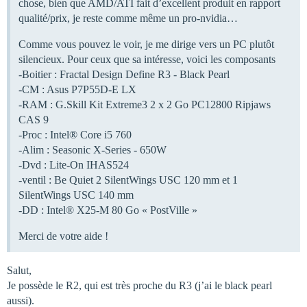
chose, bien que AMD/ATI fait d’excellent produit en rapport
qualité/prix, je reste comme même un pro-nvidia…
Comme vous pouvez le voir, je me dirige vers un PC plutôt
silencieux. Pour ceux que sa intéresse, voici les composants
-Boitier : Fractal Design Define R3 - Black Pearl
-CM : Asus P7P55D-E LX
-RAM : G.Skill Kit Extreme3 2 x 2 Go PC12800 Ripjaws
CAS 9
-Proc : Intel® Core i5 760
-Alim : Seasonic X-Series - 650W
-Dvd : Lite-On IHAS524
-ventil : Be Quiet 2 SilentWings USC 120 mm et 1
SilentWings USC 140 mm
-DD : Intel® X25-M 80 Go « PostVille »
Merci de votre aide !
Salut,
Je possède le R2, qui est très proche du R3 (j’ai le black pearl
aussi).