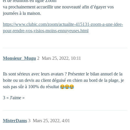
et de réunions en ligne Zoom
va prochainement accueillir une nouveauté afin d’égayer vos
journées à la maison.
https://www.clubic.com/zoom/actualite-415131-zoom-a-une-idee-
pour-rendre-vos-visios-moins-ennuyeuses.html
Monsieur_Mugu
2
Mars 25, 2022, 10:11
Ils sont sérieux avec leurs avatars ? Présenter le bilan annuel de la
boite ou un devis au client déguisé en chien au bord de la plage, je
suis pas sûr à 100% du résultat
3 « J'aime »
MisterDams
3
Mars 25, 2022, 4:01