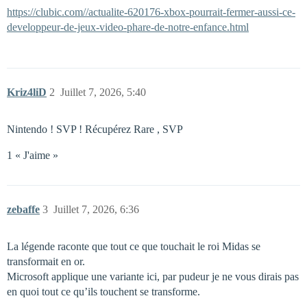
https://clubic.com//actualite-620176-xbox-pourrait-fermer-aussi-ce-
developpeur-de-jeux-video-phare-de-notre-enfance.html
Kriz4liD
2
Juillet 7, 2026, 5:40
Nintendo ! SVP ! Récupérez Rare , SVP
1 « J'aime »
zebaffe
3
Juillet 7, 2026, 6:36
La légende raconte que tout ce que touchait le roi Midas se
transformait en or.
Microsoft applique une variante ici, par pudeur je ne vous dirais pas
en quoi tout ce qu’ils touchent se transforme.