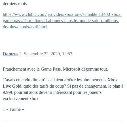
derniers mois.
https://www.clubic.com/jeu-video/xbox-one/actualite-13400-xbox-
game-pass-15-millions-d-abonnes-dans-le-monde-soit-5-millions-
de-plus-depuis-avril.html
Damros
2
Septembre 22, 2020, 12:53
Franchement avec le Game Pass, Microsoft dégomme tout.
J’avais entendu dire qu’ils allaient arrêter les abonnements Xbox
Live Gold, quid des tarifs du coup? Si pas de changement, le plan à
9.99€ pourrait alors devenir intéressant pour les joueurs
exclusivement xbox
1 « J'aime »