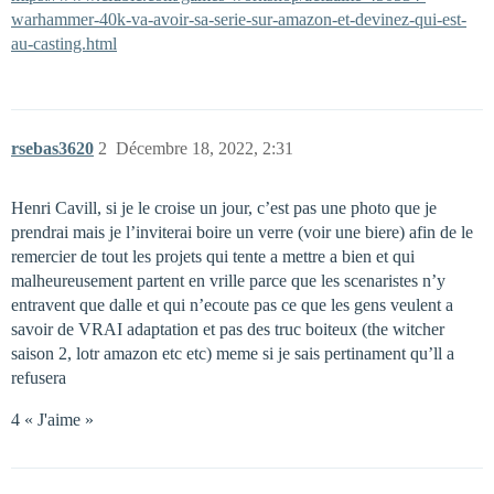
warhammer-40k-va-avoir-sa-serie-sur-amazon-et-devinez-qui-est-
au-casting.html
rsebas3620
2
Décembre 18, 2022, 2:31
Henri Cavill, si je le croise un jour, c’est pas une photo que je
prendrai mais je l’inviterai boire un verre (voir une biere) afin de le
remercier de tout les projets qui tente a mettre a bien et qui
malheureusement partent en vrille parce que les scenaristes n’y
entravent que dalle et qui n’ecoute pas ce que les gens veulent a
savoir de VRAI adaptation et pas des truc boiteux (the witcher
saison 2, lotr amazon etc etc) meme si je sais pertinament qu’ll a
refusera
4 « J'aime »